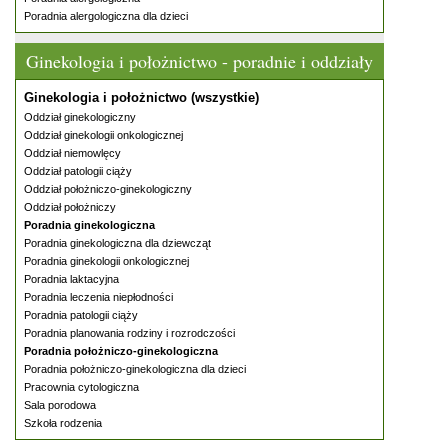
Poradnia alergologiczna dla dzieci
Ginekologia i położnictwo - poradnie i oddziały
Ginekologia i położnictwo (wszystkie)
Oddział ginekologiczny
Oddział ginekologii onkologicznej
Oddział niemowlęcy
Oddział patologii ciąży
Oddział położniczo-ginekologiczny
Oddział położniczy
Poradnia ginekologiczna
Poradnia ginekologiczna dla dziewcząt
Poradnia ginekologii onkologicznej
Poradnia laktacyjna
Poradnia leczenia niepłodności
Poradnia patologii ciąży
Poradnia planowania rodziny i rozrodczości
Poradnia położniczo-ginekologiczna
Poradnia położniczo-ginekologiczna dla dzieci
Pracownia cytologiczna
Sala porodowa
Szkoła rodzenia