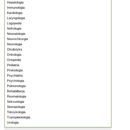
Hepatologia
Immunologia
Kardiologia
Laryngologia
Logopedia
Nefrologia
Neonatologia
Neurochirurgia
Neurologia
Okulistyka
Onkologia
Ortopedia
Pediatria
Proktologia
Psychiatria
Psychologia
Pulmonologia
Rehabilitacja
Reumatologia
Seksuologia
Stomatologia
Toksykologia
Transplantologia
Urologia