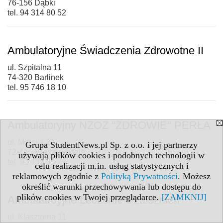
76-156 Dąbki
tel. 94 314 80 52
Ambulatoryjne Świadczenia Zdrowotne II
ul. Szpitalna 11
74-320 Barlinek
tel. 95 746 18 10
Ambulatoryjny NZOZ "ZDROWIE" PERŁA
ul. Morska 2A
Grupa StudentNews.pl Sp. z o.o. i jej partnerzy
72-415 Międzywodzie
używają plików cookies i podobnych technologii w
tel. 91 439 35 75
celu realizacji m.in. usług statystycznych i
reklamowych zgodnie z
Polityką Prywatności
. Możesz
określić warunki przechowywania lub dostępu do
plików cookies w Twojej przeglądarce.
[ZAMKNIJ]
Ambulatroyjne Leczenie Uzależnień
ul. Klasztorna 11