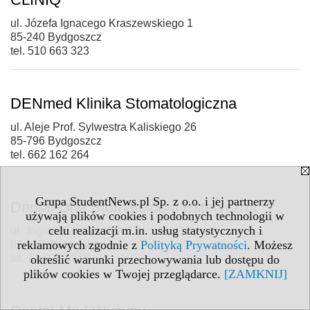
ul. Józefa Ignacego Kraszewskiego 1
85-240 Bydgoszcz
tel. 510 663 323
DENmed Klinika Stomatologiczna
ul. Aleje Prof. Sylwestra Kaliskiego 26
85-796 Bydgoszcz
tel. 662 162 264
Grupa StudentNews.pl Sp. z o.o. i jej partnerzy
Dental One Stomatologia Estetyczna
używają plików cookies i podobnych technologii w
celu realizacji m.in. usług statystycznych i
ul. Jagiellońska 111/lok.7
reklamowych zgodnie z
Polityką Prywatności
. Możesz
85-027 Bydgoszcz
tel. 52 520 52 05
określić warunki przechowywania lub dostępu do
plików cookies w Twojej przeglądarce.
[ZAMKNIJ]