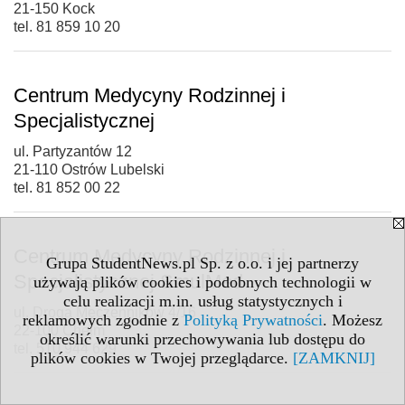
21-150 Kock
tel. 81 859 10 20
Centrum Medycyny Rodzinnej i
Specjalistycznej
ul. Partyzantów 12
21-110 Ostrów Lubelski
tel. 81 852 00 22
Centrum Medycyny Rodzinnej i
Grupa StudentNews.pl Sp. z o.o. i jej partnerzy
Specjalistycznej SmulMed
używają plików cookies i podobnych technologii w
celu realizacji m.in. usług statystycznych i
ul. Droga Męczenników 4/16
reklamowych zgodnie z
Polityką Prywatności
. Możesz
22-100 Chełm
określić warunki przechowywania lub dostępu do
tel. 510 944 629
plików cookies w Twojej przeglądarce.
[ZAMKNIJ]