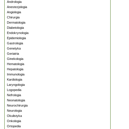
Andrologia
Anestezjologia
Angiologia
Chirurgia
Dermatologia
Diabetologia
Endokrynologia
Epidemiologia
Gastrologia
Genetyka
Geriatria
Ginekologia
Hematologia
Hepatologia
Immunologia
Kardiologia
Laryngologia
Logopedia
Nefrologia
Neonatologia
Neurochirurgia
Neurologia
Okulistyka
Onkologia
Ortopedia