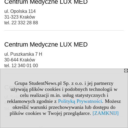
Centrum Medyczne LUX MED
ul. Opolska 114
31-323 Kraków
tel. 22 332 28 88
Centrum Medyczne LUX MED
ul. Puszkarska 7 H
30-644 Kraków
tel. 12 340 01 00
Grupa StudentNews.pl Sp. z o.o. i jej partnerzy
Centrum Medyczne LUX MED
używają plików cookies i podobnych technologii w
celu realizacji m.in. usług statystycznych i
ul. Sokolska 29
reklamowych zgodnie z
Polityką Prywatności
. Możesz
40-086 Katowice
określić warunki przechowywania lub dostępu do
tel. 32 775 90 60
plików cookies w Twojej przeglądarce.
[ZAMKNIJ]