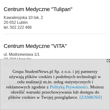
Centrum Medyczne "Tulipan"
Kawaleryjska 10 lok. 2
20-552 Lublin
tel. 502 222 486
Centrum Medyczne "VITA"
ul. Modrzewiowa 1/1
22-234 Urszulin
tel. 82 571 30 16
Grupa StudentNews.pl Sp. z o.o. i jej partnerzy
używają plików cookies i podobnych technologii w
celu realizacji m.in. usług statystycznych i
Centrum Medyczne 311
reklamowych zgodnie z
Polityką Prywatności
. Możesz
ul. Wolności 311
określić warunki przechowywania lub dostępu do
41-914 Zabrze
plików cookies w Twojej przeglądarce.
[ZAMKNIJ]
tel. 880 407 870