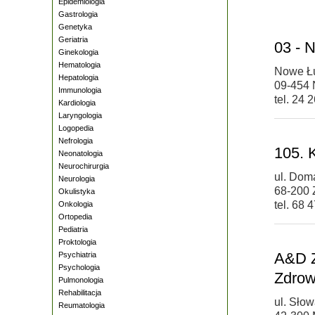
Epidemiologia
Gastrologia
Genetyka
Geriatria
03 - N
Ginekologia
Hematologia
Nowe Łu
Hepatologia
09-454 
Immunologia
tel. 24 
Kardiologia
Laryngologia
Logopedia
Nefrologia
105. 
Neonatologia
Neurochirurgia
ul. Dom
Neurologia
68-200 
Okulistyka
tel. 68 
Onkologia
Ortopedia
Pediatria
Proktologia
A&D Z
Psychiatria
Psychologia
Zdrow
Pulmonologia
Rehabilitacja
ul. Sło
Reumatologia