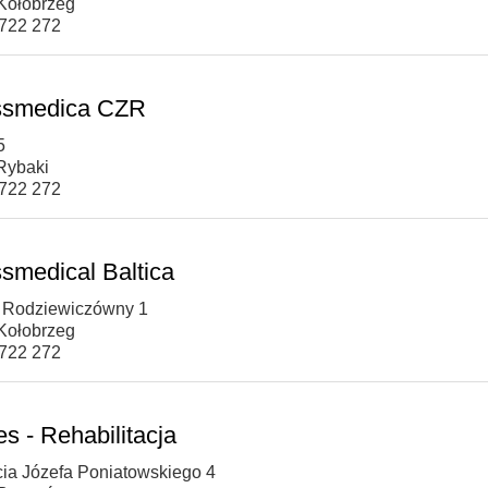
Kołobrzeg
 722 272
ssmedica CZR
5
Rybaki
 722 272
smedical Baltica
ii Rodziewiczówny 1
Kołobrzeg
 722 272
es - Rehabilitacja
ęcia Józefa Poniatowskiego 4