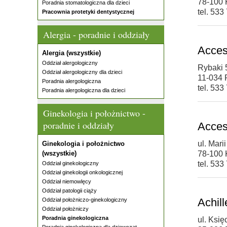
78-100 
Poradnia stomatologiczna dla dzieci
tel. 533
Pracownia protetyki dentystycznej
Alergia - poradnie i oddziały
Acce
Alergia (wszystkie)
Oddział alergologiczny
Rybaki 
Oddział alergologiczny dla dzieci
11-034 
Poradnia alergologiczna
tel. 533
Poradnia alergologiczna dla dzieci
Ginekologia i położnictwo -
poradnie i oddziały
Acces
ul. Mar
Ginekologia i położnictwo
(wszystkie)
78-100 
tel. 533
Oddział ginekologiczny
Oddział ginekologii onkologicznej
Oddział niemowlęcy
Oddział patologii ciąży
Achill
Oddział położniczo-ginekologiczny
Oddział położniczy
Poradnia ginekologiczna
ul. Ksi
Poradnia ginekologiczna dla dziewcząt