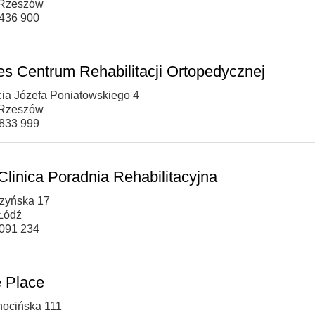
 Rzeszów
 436 900
les Centrum Rehabilitacji Ortopedycznej
ęcia Józefa Poniatowskiego 4
 Rzeszów
 833 999
Clinica Poradnia Rehabilitacyjna
czyńska 17
Łódź
 091 234
e Place
chocińska 111