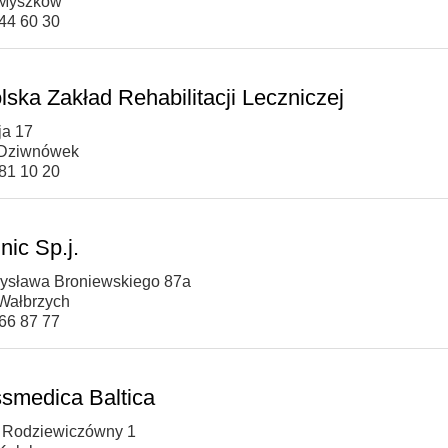
 Myszków
344 60 30
lska Zakład Rehabilitacji Leczniczej
ja 17
 Dziwnówek
381 10 20
nic Sp.j.
dysława Broniewskiego 87a
Wałbrzych
666 87 77
smedica Baltica
ii Rodziewiczówny 1