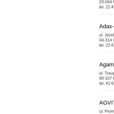
03-044
tel. 22 
Adax-
ul. Józ
04-314
tel. 22 
Agame
ul. Trau
90-107 
tel. 42 
AGVIT
ul. Prom