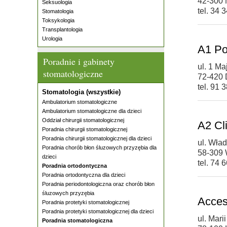
42-300
Seksuologia
tel. 34 
Stomatologia
Toksykologia
Transplantologia
Urologia
A1 Po
Poradnie i gabinety
ul. 1 Ma
stomatologiczne
72-420
tel. 91 
Stomatologia (wszystkie)
Ambulatorium stomatologiczne
Ambulatorium stomatologiczne dla dzieci
Oddział chirurgii stomatologicznej
A2 Cli
Poradnia chirurgii stomatologicznej
Poradnia chirurgii stomatologicznej dla dzieci
ul. Wła
Poradnia chorób błon śluzowych przyzębia dla
58-309 
dzieci
tel. 74 
Poradnia ortodontyczna
Poradnia ortodontyczna dla dzieci
Poradnia periodontologiczna oraz chorób błon
śluzowych przyzębia
Acces
Poradnia protetyki stomatologicznej
Poradnia protetyki stomatologicznej dla dzieci
ul. Mar
Poradnia stomatologiczna