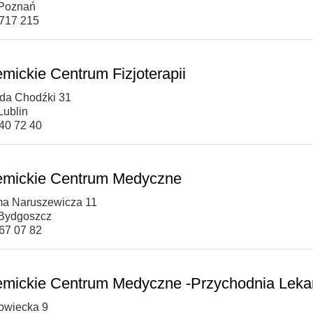
 Poznań
 717 215
mickie Centrum Fizjoterapii
olda Chodźki 31
Lublin
740 72 40
mickie Centrum Medyczne
ma Naruszewicza 11
Bydgoszcz
567 07 82
mickie Centrum Medyczne -Przychodnia Leka
rowiecka 9