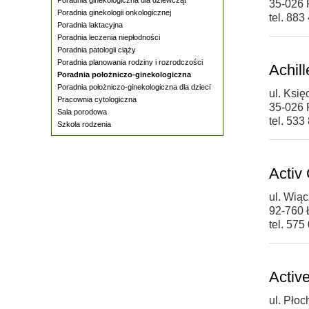
35-026
Poradnia ginekologii onkologicznej
tel. 883
Poradnia laktacyjna
Poradnia leczenia niepłodności
Poradnia patologii ciąży
Poradnia planowania rodziny i rozrodczości
Achil
Poradnia położniczo-ginekologiczna
Poradnia położniczo-ginekologiczna dla dzieci
ul. Ksi
Pracownia cytologiczna
35-026
Sala porodowa
tel. 533
Szkoła rodzenia
Activ 
ul. Wią
92-760 
tel. 575
Activ
ul. Pło