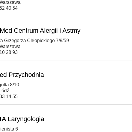
 Warszawa
452 40 54
Med Centrum Alergii i Astmy
efa Grzegorza Chłopickiego 7/9/59
 Warszawa
610 28 93
d Przychodnia
gutta 8/10
Łódź
633 14 55
A Laryngologia
ienista 6