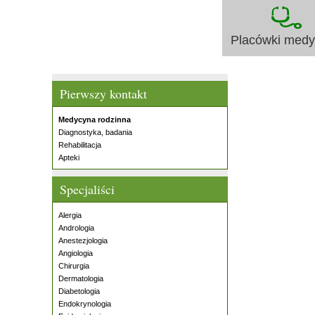
Placówki med
Pierwszy kontakt
Medycyna rodzinna
Diagnostyka, badania
Rehabilitacja
Apteki
Specjaliści
Alergia
Andrologia
Anestezjologia
Angiologia
Chirurgia
Dermatologia
Diabetologia
Endokrynologia