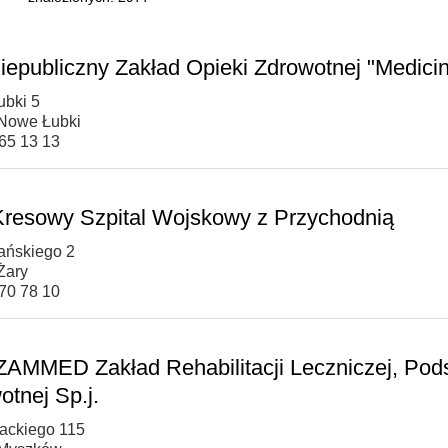
iepubliczny Zakład Opieki Zdrowotnej "Medicine
bki 5
Nowe Łubki
265 13 13
Kresowy Szpital Wojskowy z Przychodnią
ańskiego 2
Żary
470 78 10
AMMED Zakład Rehabilitacji Leczniczej, Podst
otnej Sp.j.
wackiego 115