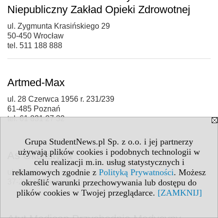
Niepubliczny Zakład Opieki Zdrowotnej
ul. Zygmunta Krasińskiego 29
50-450 Wrocław
tel. 511 188 888
Artmed-Max
ul. 28 Czerwca 1956 r. 231/239
61-485 Poznań
tel. 61 831 27 32
Grupa StudentNews.pl Sp. z o.o. i jej partnerzy
używają plików cookies i podobnych technologii w
As Okulistyka
celu realizacji m.in. usług statystycznych i
reklamowych zgodnie z
Polityką Prywatności
. Możesz
ul. Rynek 24
37-200 Przeworsk
określić warunki przechowywania lub dostępu do
plików cookies w Twojej przeglądarce.
[ZAMKNIJ]