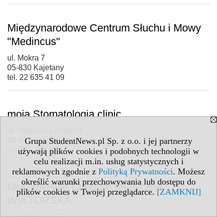
Międzynarodowe Centrum Słuchu i Mowy
"Medincus"
ul. Mokra 7
05-830 Kajetany
tel. 22 635 41 09
moja Stomatologia clinic
ul. Obornicka 229/204
60-650 Poznań
Grupa StudentNews.pl Sp. z o.o. i jej partnerzy
tel. 571 345 323
używają plików cookies i podobnych technologii w
celu realizacji m.in. usług statystycznych i
reklamowych zgodnie z
Polityką Prywatności
. Możesz
określić warunki przechowywania lub dostępu do
Mokotowskie Centrum Medyczne
plików cookies w Twojej przeglądarce.
[ZAMKNIJ]
WIKTORSKA
ul. Wiktorska 67/2