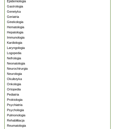
Epidemiologia
Gastrologia
Genetyka
Geriatria
Ginekologia
Hematologia
Hepatologia
Immunologia
Kardiologia
Laryngologia
Logopedia
Nefrologia
Neonatologia
Neurochirurgia
Neurologia
Okulistyka
Onkologia
Ortopedia
Pediatria
Proktologia
Psychiatria
Psychologia
Pulmonologia
Rehabilitacja
Reumatologia