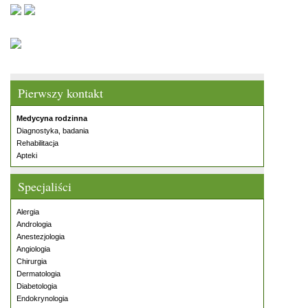
Pierwszy kontakt
Medycyna rodzinna
Diagnostyka, badania
Rehabilitacja
Apteki
Specjaliści
Alergia
Andrologia
Anestezjologia
Angiologia
Chirurgia
Dermatologia
Diabetologia
Endokrynologia