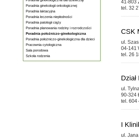
41-803 
Poradnia ginekologii onkologicznej
tel. 32 
Poradnia laktacyjna
Poradnia leczenia niepłodności
Poradnia patologii ciąży
Poradnia planowania rodziny i rozrodczości
CSK M
Poradnia położniczo-ginekologiczna
Poradnia położniczo-ginekologiczna dla dzieci
ul. Sza
Pracownia cytologiczna
04-141
Sala porodowa
tel. 26 
Szkoła rodzenia
Dział
ul. Tyln
90-324 
tel. 604
I Klin
ul. Jana