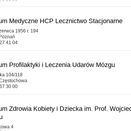
um Medyczne HCP Lecznictwo Stacjonarne
Czerwca 1956 r. 194
 Poznań
227 41 04
um Profilaktyki i Leczenia Udarów Mózgu
ska 104/118
 Częstochowa
367 30 00
um Zdrowia Kobiety i Dziecka im. Prof. Wojcie
u
kowa 4