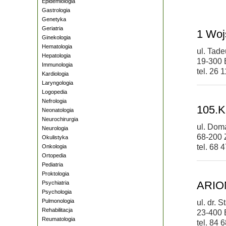
Epidemiologia
Gastrologia
Genetyka
Geriatria
1 Woj
Ginekologia
Hematologia
ul. Tad
Hepatologia
19-300 
Immunologia
tel. 26 
Kardiologia
Laryngologia
Logopedia
Nefrologia
105.K
Neonatologia
Neurochirurgia
ul. Dom
Neurologia
68-200 
Okulistyka
tel. 68 
Onkologia
Ortopedia
Pediatria
Proktologia
ARION
Psychiatria
Psychologia
Pulmonologia
ul. dr. 
Rehabilitacja
23-400 
Reumatologia
tel. 84 