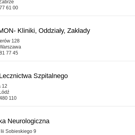
Zabrze
277 61 00
ON- Kliniki, Oddziały, Zakłady
serów 128
 Warszawa
181 77 45
 Lecznictwa Szpitalnego
a 12
Łódź
 480 110
ika Neurologiczna
 Iii Sobieskiego 9