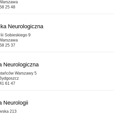
 Warszawa
458 25 48
nika Neurologiczna
 Iii Sobieskiego 9
 Warszawa
458 25 37
ka Neurologiczna
stańców Warszawy 5
Bydgoszcz
141 61 47
a Neurologii
owska 213