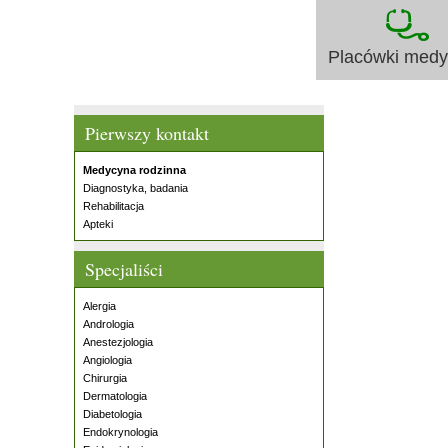
Placówki med
Pierwszy kontakt
Medycyna rodzinna
Diagnostyka, badania
Rehabilitacja
Apteki
Specjaliści
Alergia
Andrologia
Anestezjologia
Angiologia
Chirurgia
Dermatologia
Diabetologia
Endokrynologia