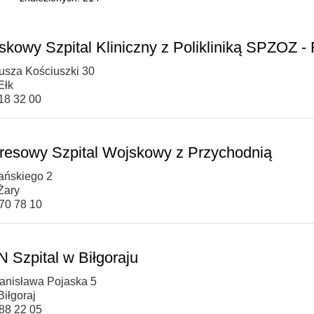
skowy Szpital Kliniczny z Polikliniką SPZOZ - F
eusza Kościuszki 30
Ełk
118 32 00
resowy Szpital Wojskowy z Przychodnią
ańskiego 2
Żary
470 78 10
 Szpital w Biłgoraju
Stanisława Pojaska 5
Biłgoraj
688 22 05