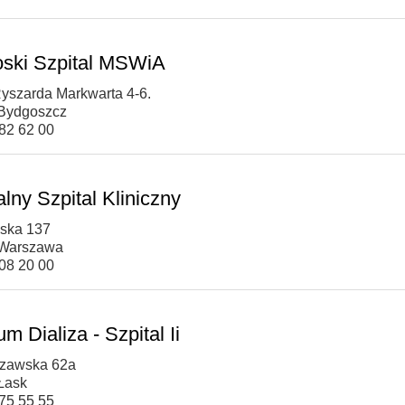
ski Szpital MSWiA
 Ryszarda Markwarta 4-6.
Bydgoszcz
582 62 00
lny Szpital Kliniczny
oska 137
 Warszawa
508 20 00
m Dializa - Szpital Ii
szawska 62a
Łask
675 55 55