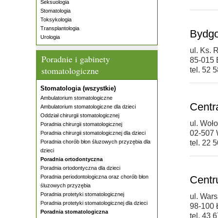
Seksuologia
Stomatologia
Toksykologia
Transplantologia
Bydgo
Urologia
ul. Ks.
Poradnie i gabinety
85-015 
stomatologiczne
tel. 52 
Stomatologia (wszystkie)
Ambulatorium stomatologiczne
Centra
Ambulatorium stomatologiczne dla dzieci
Oddział chirurgii stomatologicznej
ul. Woł
Poradnia chirurgii stomatologicznej
02-507
Poradnia chirurgii stomatologicznej dla dzieci
Poradnia chorób błon śluzowych przyzębia dla
tel. 22 
dzieci
Poradnia ortodontyczna
Poradnia ortodontyczna dla dzieci
Poradnia periodontologiczna oraz chorób błon
Centru
śluzowych przyzębia
Poradnia protetyki stomatologicznej
ul. War
Poradnia protetyki stomatologicznej dla dzieci
98-100 
Poradnia stomatologiczna
tel. 43 