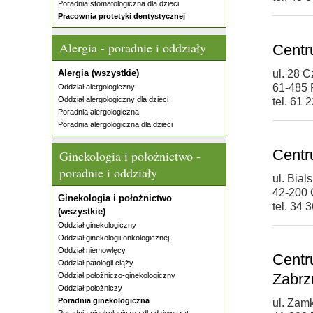
Poradnia stomatologiczna dla dzieci
Pracownia protetyki dentystycznej
Alergia - poradnie i oddziały
Centr
Alergia (wszystkie)
ul. 28 
61-485
Oddział alergologiczny
Oddział alergologiczny dla dzieci
tel. 61 
Poradnia alergologiczna
Poradnia alergologiczna dla dzieci
Centr
Ginekologia i położnictwo -
poradnie i oddziały
ul. Bial
42-200
Ginekologia i położnictwo
tel. 34 
(wszystkie)
Oddział ginekologiczny
Oddział ginekologii onkologicznej
Oddział niemowlęcy
Centr
Oddział patologii ciąży
Zabrz
Oddział położniczo-ginekologiczny
Oddział położniczy
Poradnia ginekologiczna
ul. Zam
Poradnia ginekologiczna dla dziewcząt