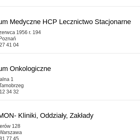
um Medyczne HCP Lecznictwo Stacjonarne
Czerwca 1956 r. 194
 Poznań
227 41 04
um Onkologiczne
talna 1
Tarnobrzeg
812 34 32
ON- Kliniki, Oddziały, Zakłady
serów 128
 Warszawa
181 77 45