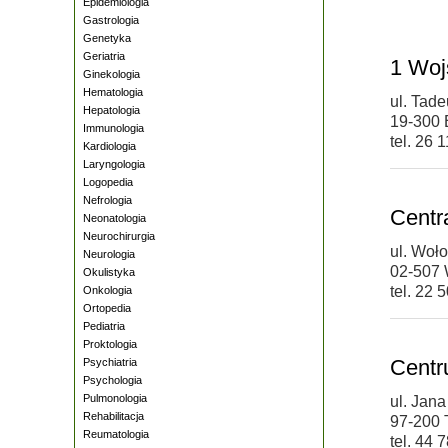
Epidemiologia
Gastrologia
Genetyka
Geriatria
1 Woj
Ginekologia
Hematologia
ul. Tad
Hepatologia
19-300 
Immunologia
tel. 26 
Kardiologia
Laryngologia
Logopedia
Nefrologia
Centra
Neonatologia
Neurochirurgia
ul. Woł
Neurologia
02-507
Okulistyka
tel. 22 
Onkologia
Ortopedia
Pediatria
Proktologia
Centr
Psychiatria
Psychologia
Pulmonologia
ul. Jana
Rehabilitacja
97-200
Reumatologia
tel. 44 