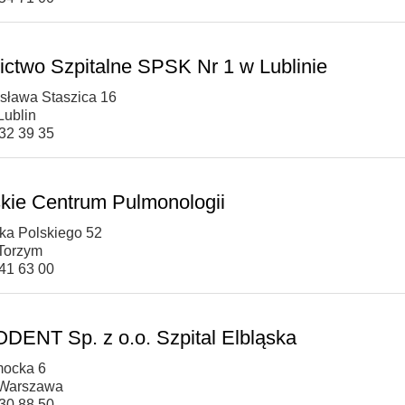
ictwo Szpitalne SPSK Nr 1 w Lublinie
isława Staszica 16
Lublin
532 39 35
kie Centrum Pulmonologii
ska Polskiego 52
Torzym
341 63 00
ENT Sp. z o.o. Szpital Elbląska
mocka 6
 Warszawa
430 88 50