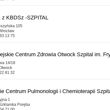
 z KBDSz -SZPITAL
biszyńska 105
Wrocław
783 13 75
ejskie Centrum Zdrowia Otwock Szpital im. F
owa 14/18
Otwock
322 81 32
kie Centrum Pulmonologii i Chemioterapii Szpit
yjna 1
Szklarska Poręba
754 71 00