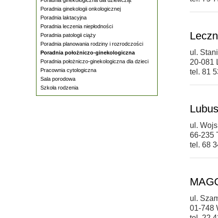
Poradnia ginekologii onkologicznej
Poradnia laktacyjna
Poradnia leczenia niepłodności
Leczn
Poradnia patologii ciąży
Poradnia planowania rodziny i rozrodczości
ul. Stan
Poradnia położniczo-ginekologiczna
20-081 
Poradnia położniczo-ginekologiczna dla dzieci
Pracownia cytologiczna
tel. 81 
Sala porodowa
Szkoła rodzenia
Lubus
ul. Woj
66-235 
tel. 68 
MAGOD
ul. Sza
01-748
tel. 22 