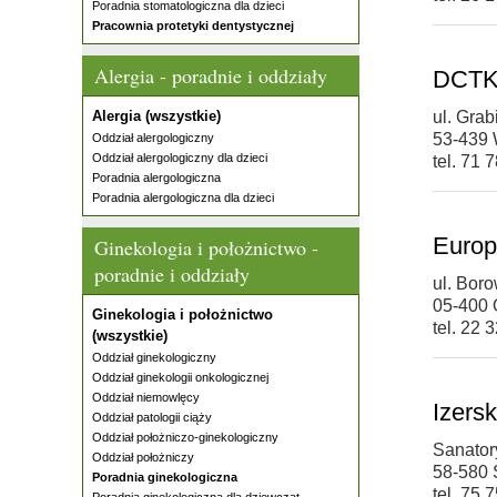
Poradnia stomatologiczna dla dzieci
Pracownia protetyki dentystycznej
Alergia - poradnie i oddziały
DCTK
Alergia (wszystkie)
ul. Gra
53-439 
Oddział alergologiczny
Oddział alergologiczny dla dzieci
tel. 71 
Poradnia alergologiczna
Poradnia alergologiczna dla dzieci
Europ
Ginekologia i położnictwo -
poradnie i oddziały
ul. Bor
05-400 
Ginekologia i położnictwo
tel. 22 
(wszystkie)
Oddział ginekologiczny
Oddział ginekologii onkologicznej
Oddział niemowlęcy
Izers
Oddział patologii ciąży
Oddział położniczo-ginekologiczny
Sanator
Oddział położniczy
58-580 
Poradnia ginekologiczna
tel. 75 
Poradnia ginekologiczna dla dziewcząt