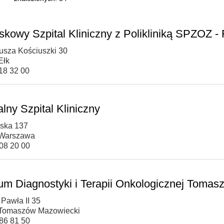
skowy Szpital Kliniczny z Polikliniką SPZOZ - F
eusza Kościuszki 30
Ełk
118 32 00
lny Szpital Kliniczny
oska 137
 Warszawa
508 20 00
um Diagnostyki i Terapii Onkologicznej Tomasz
 Pawła II 35
 Tomaszów Mazowiecki
786 81 50