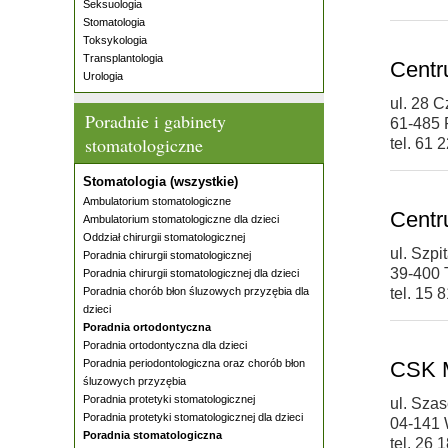
Seksuologia
Stomatologia
Toksykologia
Transplantologia
Centr
Urologia
ul. 28 
Poradnie i gabinety
61-485
stomatologiczne
tel. 61 
Stomatologia (wszystkie)
Ambulatorium stomatologiczne
Centr
Ambulatorium stomatologiczne dla dzieci
Oddział chirurgii stomatologicznej
ul. Szpi
Poradnia chirurgii stomatologicznej
39-400 
Poradnia chirurgii stomatologicznej dla dzieci
Poradnia chorób błon śluzowych przyzębia dla
tel. 15 
dzieci
Poradnia ortodontyczna
Poradnia ortodontyczna dla dzieci
Poradnia periodontologiczna oraz chorób błon
CSK M
śluzowych przyzębia
Poradnia protetyki stomatologicznej
ul. Sza
Poradnia protetyki stomatologicznej dla dzieci
04-141
Poradnia stomatologiczna
tel. 26 