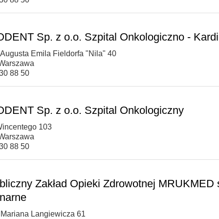
ENT Sp. z o.o. Szpital Onkologiczno - Kardi
 Augusta Emila Fieldorfa "Nila" 40
 Warszawa
430 88 50
ENT Sp. z o.o. Szpital Onkologiczny
 Wincentego 103
 Warszawa
430 88 50
bliczny Zakład Opieki Zdrowotnej MRUKMED sp
onarne
. Mariana Langiewicza 61