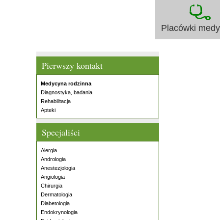
Placówki med
Pierwszy kontakt
Medycyna rodzinna
Diagnostyka, badania
Rehabilitacja
Apteki
Specjaliści
Alergia
Andrologia
Anestezjologia
Angiologia
Chirurgia
Dermatologia
Diabetologia
Endokrynologia