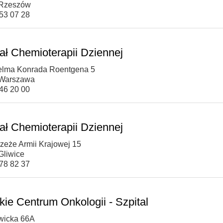
 Rzeszów
853 07 28
ał Chemioterapii Dziennej
helma Konrada Roentgena 5
 Warszawa
546 20 00
ał Chemioterapii Dziennej
rzeże Armii Krajowej 15
Gliwice
278 82 37
kie Centrum Onkologii - Szpital
owicka 66A