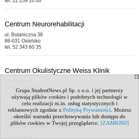
tel. 22 259 10 00
Centrum Neurorehabilitacji
ul. Botaniczna 38
86-031 Osielsko
tel. 52 343 60 35
Centrum Okulistyczne Weiss Klinik
ul. Wiejska 4
41-503 Chorzów
Grupa StudentNews.pl Sp. z o.o. i jej partnerzy
tel. 32 245 97 63
używają plików cookies i podobnych technologii w
celu realizacji m.in. usług statystycznych i
reklamowych zgodnie z
Polityką Prywatności
. Możesz
Centrum Opieki Paliatywnej "BETANIA"
określić warunki przechowywania lub dostępu do
plików cookies w Twojej przeglądarce.
[ZAMKNIJ]
Oddział Opieki Paliatywnej
pl. Kościelny 2