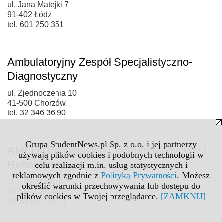
ul. Jana Matejki 7
91-402 Łódź
tel. 601 250 351
Ambulatoryjny Zespół Specjalistyczno-
Diagnostyczny
ul. Zjednoczenia 10
41-500 Chorzów
tel. 32 346 36 90
Grupa StudentNews.pl Sp. z o.o. i jej partnerzy
AMED Górnośląskie Centrum Medycyny i
używają plików cookies i podobnych technologii w
Rehabilitacji
celu realizacji m.in. usług statystycznych i
reklamowych zgodnie z
Polityką Prywatności
. Możesz
ul. Ceglana 67c
określić warunki przechowywania lub dostępu do
40-514 Katowice
plików cookies w Twojej przeglądarce.
[ZAMKNIJ]
tel. 32 201 50 14