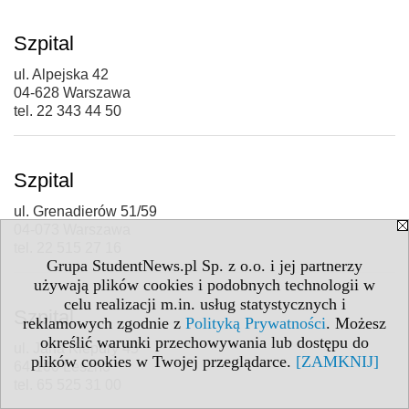
Szpital
ul. Alpejska 42
04-628 Warszawa
tel. 22 343 44 50
Szpital
ul. Grenadierów 51/59
04-073 Warszawa
tel. 22 515 27 16
Grupa StudentNews.pl Sp. z o.o. i jej partnerzy
używają plików cookies i podobnych technologii w
celu realizacji m.in. usług statystycznych i
Szpital
reklamowych zgodnie z
Polityką Prywatności
. Możesz
określić warunki przechowywania lub dostępu do
ul. Jana Kiepury 45
plików cookies w Twojej przeglądarce.
[ZAMKNIJ]
64-100 Leszno
tel. 65 525 31 00