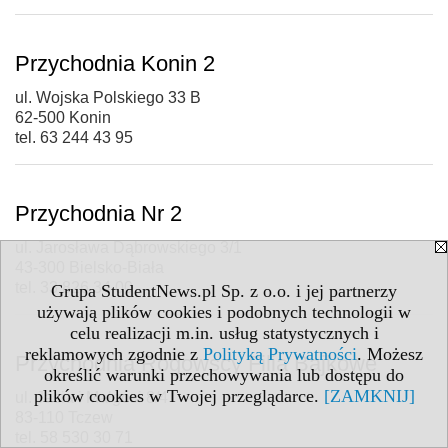
Przychodnia Konin 2
ul. Wojska Polskiego 33 B
62-500 Konin
tel. 63 244 43 95
Przychodnia Nr 2
ul. Jarosława Dąbrowskiego 3/1
43-300 Bielsko-Biała
tel. 33 826 34 00
Grupa StudentNews.pl Sp. z o.o. i jej partnerzy
używają plików cookies i podobnych technologii w
celu realizacji m.in. usług statystycznych i
reklamowych zgodnie z
Polityką Prywatności
. Możesz
Przychodnia Rogowscy Filia Bajkowe
określić warunki przechowywania lub dostępu do
plików cookies w Twojej przeglądarce.
[ZAMKNIJ]
ul. Jasia i Małgosi 8/4
83-110 Tczew
tel. 58 530 30 71