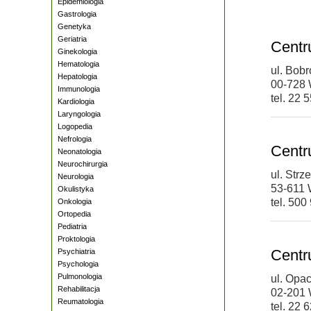
Epidemiologia
Gastrologia
Genetyka
Geriatria
Centr
Ginekologia
Hematologia
ul. Bob
Hepatologia
00-728
Immunologia
tel. 22 
Kardiologia
Laryngologia
Logopedia
Nefrologia
Centr
Neonatologia
Neurochirurgia
ul. Str
Neurologia
53-611 
Okulistyka
tel. 500
Onkologia
Ortopedia
Pediatria
Proktologia
Cent
Psychiatria
Psychologia
Pulmonologia
ul. Opa
Rehabilitacja
02-201
Reumatologia
tel. 22