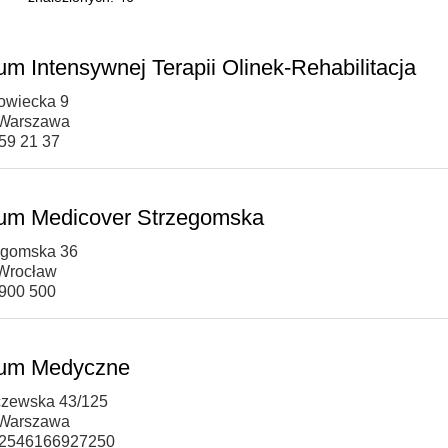
um Intensywnej Terapii Olinek-Rehabilitacja
rowiecka 9
 Warszawa
559 21 37
um Medicover Strzegomska
zegomska 36
Wrocław
 900 500
rum Medyczne
czewska 43/125
 Warszawa
 62546166927250