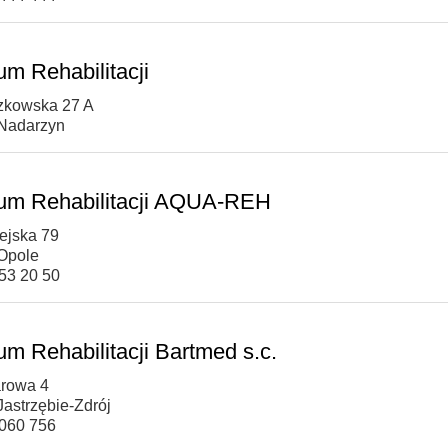
um Rehabilitacji
szkowska 27 A
Nadarzyn
um Rehabilitacji AQUA-REH
iejska 79
Opole
553 20 50
um Rehabilitacji Bartmed s.c.
arowa 4
Jastrzębie-Zdrój
 060 756