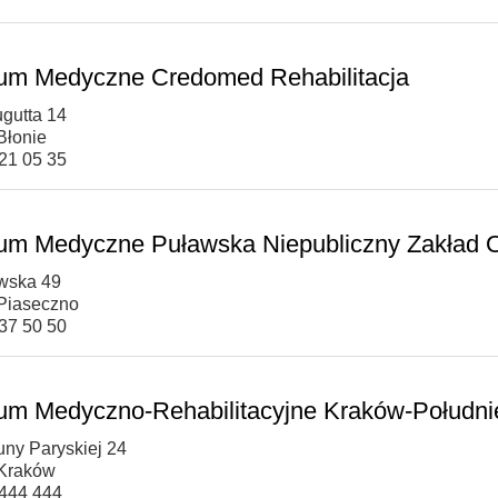
um Medyczne Credomed Rehabilitacja
ugutta 14
Błonie
721 05 35
um Medyczne Puławska Niepubliczny Zakład O
awska 49
Piaseczno
737 50 50
um Medyczno-Rehabilitacyjne Kraków-Południ
uny Paryskiej 24
 Kraków
 444 444