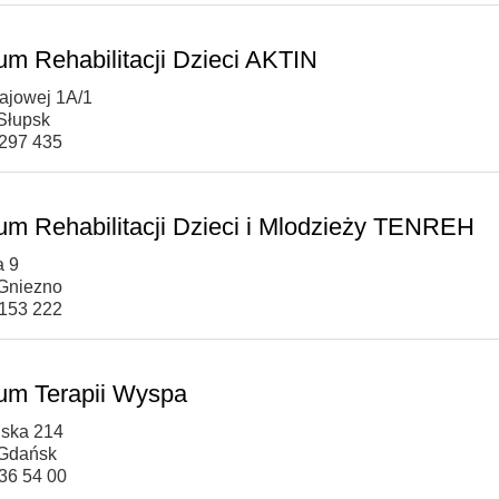
um Rehabilitacji Dzieci AKTIN
rajowej 1A/1
Słupsk
 297 435
um Rehabilitacji Dzieci i Mlodzieży TENREH
a 9
Gniezno
 153 222
um Terapii Wyspa
uska 214
 Gdańsk
736 54 00