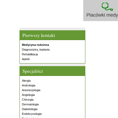
Placówki med
Pierwszy kontakt
Medycyna rodzinna
Diagnostyka, badania
Rehabilitacja
Apteki
Specjaliści
Alergia
Andrologia
Anestezjologia
Angiologia
Chirurgia
Dermatologia
Diabetologia
Endokrynologia