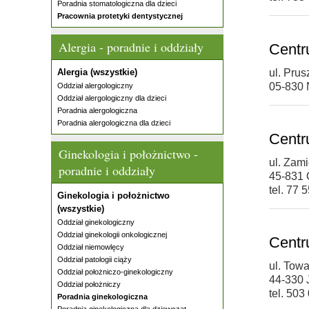
Poradnia stomatologiczna dla dzieci
Pracownia protetyki dentystycznej
Alergia - poradnie i oddziały
Centr
Alergia (wszystkie)
ul. Pru
05-830 
Oddział alergologiczny
Oddział alergologiczny dla dzieci
Poradnia alergologiczna
Poradnia alergologiczna dla dzieci
Centr
Ginekologia i położnictwo -
ul. Zam
poradnie i oddziały
45-831 
tel. 77 
Ginekologia i położnictwo
(wszystkie)
Oddział ginekologiczny
Oddział ginekologii onkologicznej
Centr
Oddział niemowlęcy
Oddział patologii ciąży
ul. Tow
Oddział położniczo-ginekologiczny
44-330 
Oddział położniczy
tel. 503
Poradnia ginekologiczna
Poradnia ginekologiczna dla dziewcząt