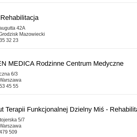
 Rehabilitacja
raugutta 42A
Grodzisk Mazowiecki
535 32 23
N MEDICA Rodzinne Centrum Medyczne
czna 6/3
 Warszawa
253 45 55
ut Terapii Funkcjonalnej Dzielny Miś - Rehabilit
tojerska 5/7
 Warszawa
 479 509