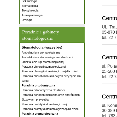
Seksuologia
Stomatologia
Toksykologia
Transplantologia
Centr
Urologia
UL. Tra
Poradnie i gabinety
05-870 
stomatologiczne
tel. 22 
Stomatologia (wszystkie)
Ambulatorium stomatologiczne
Centr
Ambulatorium stomatologiczne dla dzieci
Oddział chirurgii stomatologicznej
ul. Puł
Poradnia chirurgii stomatologicznej
05-500 
Poradnia chirurgii stomatologicznej dla dzieci
Poradnia chorób błon śluzowych przyzębia dla
tel. 22 
dzieci
Poradnia ortodontyczna
Poradnia ortodontyczna dla dzieci
Poradnia periodontologiczna oraz chorób błon
Centr
śluzowych przyzębia
Poradnia protetyki stomatologicznej
ul. Kom
Poradnia protetyki stomatologicznej dla dzieci
30-389
Poradnia stomatologiczna
tel. 783