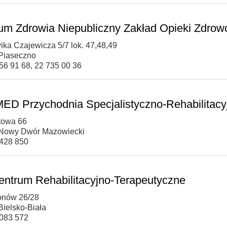
um Zdrowia Niepubliczny Zakład Opieki Zdrow
ika Czajewicza 5/7 lok. 47,48,49
Piaseczno
756 91 68, 22 735 00 36
D Przychodnia Specjalistyczno-Rehabilitacy
rtowa 66
 Nowy Dwór Mazowiecki
 428 850
 Centrum Rehabilitacyjno-Terapeutyczne
ionów 26/28
Bielsko-Biała
 083 572