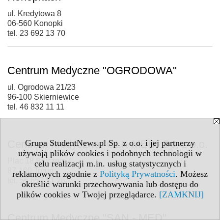
ul. Kredytowa 8
06-560 Konopki
tel. 23 692 13 70
Centrum Medyczne "OGRODOWA"
ul. Ogrodowa 21/23
96-100 Skierniewice
tel. 46 832 11 11
Centrum Medyczne "OLK-MED" Sp. z o.o.
Grupa StudentNews.pl Sp. z o.o. i jej partnerzy
używają plików cookies i podobnych technologii w
Plac 18 Stycznia 4
celu realizacji m.in. usług statystycznych i
87-100 Toruń
reklamowych zgodnie z
Polityką Prywatności
. Możesz
tel. 56 657 51 26
określić warunki przechowywania lub dostępu do
plików cookies w Twojej przeglądarce.
[ZAMKNIJ]
Centrum Medyczne "SAN - MED"