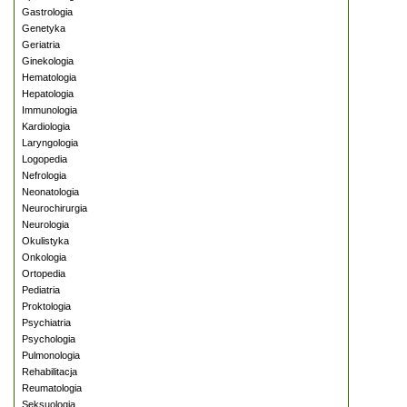
Gastrologia
Genetyka
Geriatria
Ginekologia
Hematologia
Hepatologia
Immunologia
Kardiologia
Laryngologia
Logopedia
Nefrologia
Neonatologia
Neurochirurgia
Neurologia
Okulistyka
Onkologia
Ortopedia
Pediatria
Proktologia
Psychiatria
Psychologia
Pulmonologia
Rehabilitacja
Reumatologia
Seksuologia