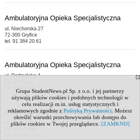
Ambulatoryjna Opieka Specjalistyczna
ul. Niechorska 27
72-300 Gryfice
tel. 91 384 20 61
Ambulatoryjna Opieka Specjalistyczna
ul. Radzyńska 4
86-320 Łasin
tel. 56 466 46 75
Grupa StudentNews.pl Sp. z o.o. i jej partnerzy
używają plików cookies i podobnych technologii w
celu realizacji m.in. usług statystycznych i
reklamowych zgodnie z
Polityką Prywatności
. Możesz
Ambulatoryjna Opieka Specjalistyczna
określić warunki przechowywania lub dostępu do
ul. Wybickiego 14
plików cookies w Twojej przeglądarce.
[ZAMKNIJ]
83-130 Pelplin
tel. 58 536 12 14