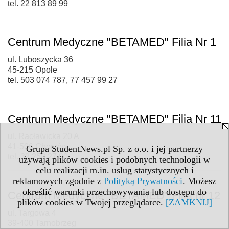
tel. 22 813 89 99
Centrum Medyczne "BETAMED" Filia Nr 1
ul. Luboszycka 36
45-215 Opole
tel. 503 074 787, 77 457 99 27
Centrum Medyczne "BETAMED" Filia Nr 11
ul. Racławicka 20 A
41-506 Chorzów
Grupa StudentNews.pl Sp. z o.o. i jej partnerzy
tel. 32 258 27 90
używają plików cookies i podobnych technologii w
celu realizacji m.in. usług statystycznych i
reklamowych zgodnie z
Polityką Prywatności
. Możesz
określić warunki przechowywania lub dostępu do
Centrum Medyczne "BETAMED" Filia nr 12
plików cookies w Twojej przeglądarce.
[ZAMKNIJ]
ul. Targowa 4
39-400 Tarnobrzeg