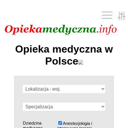
Opieka medyczna w
Polsce
Dziedzina
Anestezjologia i
medyczna