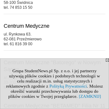
58-100 Świdnica
tel. 74 853 15 50
Centrum Medyczne
ul. Rynkowa 63.
62-081 Przeźmierowo
tel. 61 816 39 00
Centrum Medyczne "Batorego" w Nowym
Sączu
Grupa StudentNews.pl Sp. z o.o. i jej partnerzy
używają plików cookies i podobnych technologii w
al. Aleje Stefana Batorego 77
celu realizacji m.in. usług statystycznych i
33-300 Nowy Sącz
reklamowych zgodnie z
Polityką Prywatności
. Możesz
tel. 18 442 00 06
określić warunki przechowywania lub dostępu do
plików cookies w Twojej przeglądarce.
[ZAMKNIJ]
Centrum Medyczne "BETAMED" Filia Nr 11