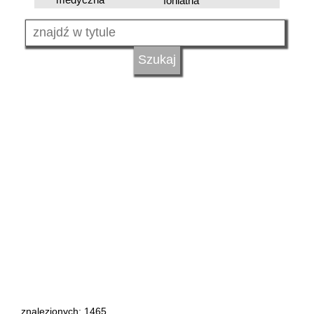
foniatria
znalezionych: 1465