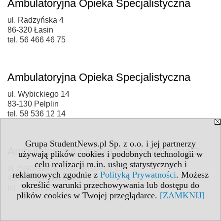
Ambulatoryjna Opieka Specjalistyczna
ul. Radzyńska 4
86-320 Łasin
tel. 56 466 46 75
Ambulatoryjna Opieka Specjalistyczna
ul. Wybickiego 14
83-130 Pelplin
tel. 58 536 12 14
Grupa StudentNews.pl Sp. z o.o. i jej partnerzy
Ambulatoryjna Opieka Specjalistyczna 2
używają plików cookies i podobnych technologii w
celu realizacji m.in. usług statystycznych i
ul. Stanisława Wyspiańskiego 21
reklamowych zgodnie z
Polityką Prywatności
. Możesz
43-300 Bielsko-Biała
określić warunki przechowywania lub dostępu do
tel. 33 827 25 00
plików cookies w Twojej przeglądarce.
[ZAMKNIJ]