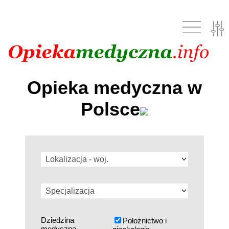
Opieka medyczna w
Polsce
Dziedzina
Położnictwo i
medyczna