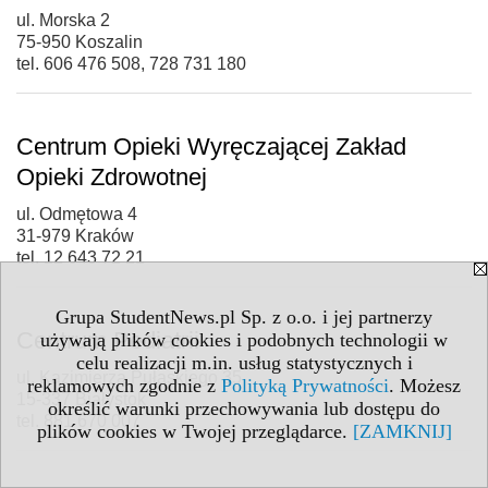
ul. Morska 2
75-950 Koszalin
tel. 606 476 508, 728 731 180
Centrum Opieki Wyręczającej Zakład
Opieki Zdrowotnej
ul. Odmętowa 4
31-979 Kraków
tel. 12 643 72 21
Grupa StudentNews.pl Sp. z o.o. i jej partnerzy
Centrum Pediatrii
używają plików cookies i podobnych technologii w
celu realizacji m.in. usług statystycznych i
ul. Kazimierza Pułaskiego 35
reklamowych zgodnie z
Polityką Prywatności
. Możesz
15-337 Białystok
określić warunki przechowywania lub dostępu do
tel. 881 670 007
plików cookies w Twojej przeglądarce.
[ZAMKNIJ]