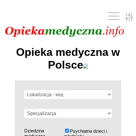
Opieka medyczna w
Polsce
Dziedzina
Psychiatria dzieci i
medyczna