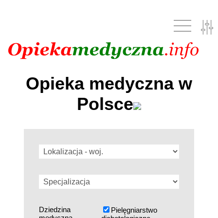
Opieka medyczna w
Polsce
Dziedzina
Pielęgniarstwo
medyczna