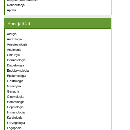
Rehabilitacja
Apteki
Specjaliści
Alergia
Andrologia
Anestezjologia
Angiologia
Chirurgia
Dermatologia
Diabetologia
Endokrynologia
Epidemiologia
Gastrologia
Genetyka
Geriatria
Ginekologia
Hematologia
Hepatologia
Immunologia
Kardiologia
Laryngologia
Logopedia