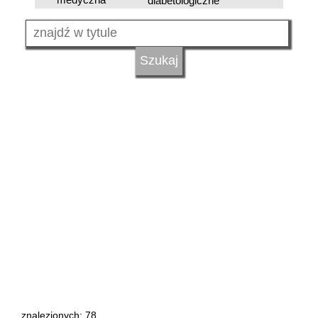
diabetologiczne
znalezionych: 78