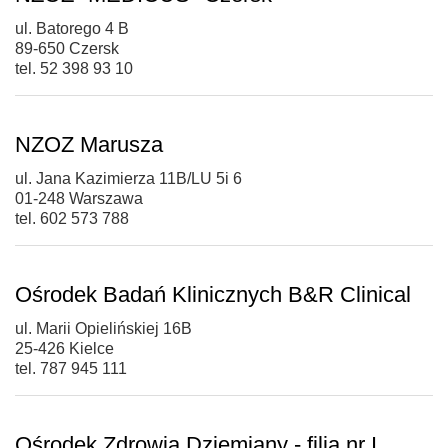
ul. Batorego 4 B
89-650 Czersk
tel. 52 398 93 10
NZOZ Marusza
ul. Jana Kazimierza 11B/LU 5i 6
01-248 Warszawa
tel. 602 573 788
Ośrodek Badań Klinicznych B&R Clinical
ul. Marii Opielińskiej 16B
25-426 Kielce
tel. 787 945 111
Ośrodek Zdrowia Dziemiany - filia nr I