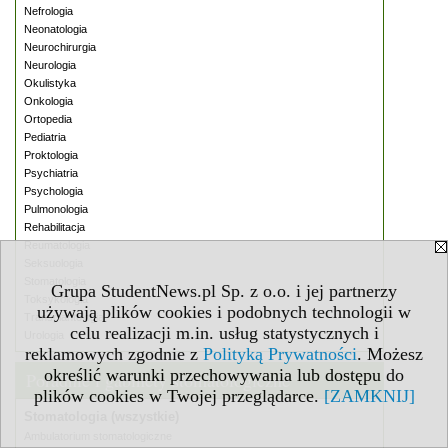
Nefrologia
Neonatologia
Neurochirurgia
Neurologia
Okulistyka
Onkologia
Ortopedia
Pediatria
Proktologia
Psychiatria
Psychologia
Pulmonologia
Rehabilitacja
Reumatologia
Seksuologia
Stomatologia
Grupa StudentNews.pl Sp. z o.o. i jej partnerzy
Toksykologia
używają plików cookies i podobnych technologii w
Transplantologia
celu realizacji m.in. usług statystycznych i
Urologia
reklamowych zgodnie z
Polityką Prywatności
. Możesz
określić warunki przechowywania lub dostępu do
Poradnie i gabinety stomatologiczne
plików cookies w Twojej przeglądarce.
[ZAMKNIJ]
Stomatologia (wszystkie)
Ambulatorium stomatologiczne