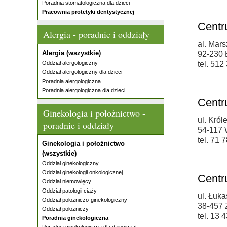
Poradnia stomatologiczna dla dzieci
Pracownia protetyki dentystycznej
Cent
Alergia - poradnie i oddziały
al. Mars
Alergia (wszystkie)
92-230 
Oddział alergologiczny
tel. 512
Oddział alergologiczny dla dzieci
Poradnia alergologiczna
Poradnia alergologiczna dla dzieci
Cent
Ginekologia i położnictwo -
ul. Kró
poradnie i oddziały
54-117 
tel. 71 
Ginekologia i położnictwo
(wszystkie)
Oddział ginekologiczny
Oddział ginekologii onkologicznej
Cent
Oddział niemowlęcy
Oddział patologii ciąży
ul. Łuk
Oddział położniczo-ginekologiczny
38-457 
Oddział położniczy
tel. 13 
Poradnia ginekologiczna
Poradnia ginekologiczna dla dziewcząt