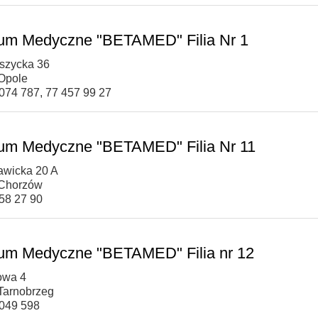
um Medyczne "BETAMED" Filia Nr 1
oszycka 36
Opole
 074 787, 77 457 99 27
um Medyczne "BETAMED" Filia Nr 11
ławicka 20 A
 Chorzów
258 27 90
um Medyczne "BETAMED" Filia nr 12
gowa 4
Tarnobrzeg
 049 598