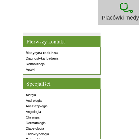
Placówki med
Pierwszy kontakt
Medycyna rodzinna
Diagnostyka, badania
Rehabilitacja
Apteki
Specjaliści
Alergia
Andrologia
Anestezjologia
Angiologia
Chirurgia
Dermatologia
Diabetologia
Endokrynologia