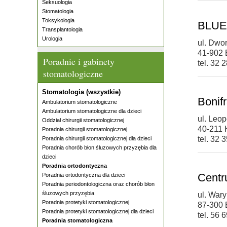
Seksuologia
Stomatologia
Toksykologia
BLUE-
Transplantologia
Urologia
ul. Dwo
41-902 
Poradnie i gabinety
tel. 32 
stomatologiczne
Stomatologia (wszystkie)
Bonif
Ambulatorium stomatologiczne
Ambulatorium stomatologiczne dla dzieci
ul. Leop
Oddział chirurgii stomatologicznej
40-211 
Poradnia chirurgii stomatologicznej
tel. 32 
Poradnia chirurgii stomatologicznej dla dzieci
Poradnia chorób błon śluzowych przyzębia dla
dzieci
Poradnia ortodontyczna
Centr
Poradnia ortodontyczna dla dzieci
Poradnia periodontologiczna oraz chorób błon
śluzowych przyzębia
ul. War
Poradnia protetyki stomatologicznej
87-300 
Poradnia protetyki stomatologicznej dla dzieci
tel. 56 
Poradnia stomatologiczna