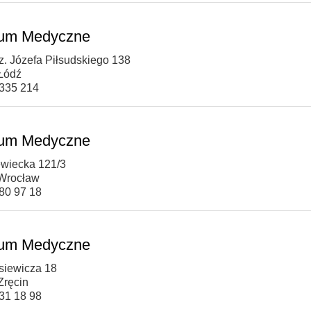
rum Medyczne
z. Józefa Piłsudskiego 138
Łódź
 335 214
rum Medyczne
lewiecka 121/3
Wrocław
780 97 18
rum Medyczne
asiewicza 18
Zręcin
431 18 98