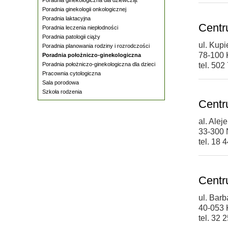
Poradnia ginekologii onkologicznej
Poradnia laktacyjna
Centr
Poradnia leczenia niepłodności
Poradnia patologii ciąży
ul. Kup
Poradnia planowania rodziny i rozrodczości
78-100 
Poradnia położniczo-ginekologiczna
Poradnia położniczo-ginekologiczna dla dzieci
tel. 502
Pracownia cytologiczna
Sala porodowa
Szkoła rodzenia
Centr
al. Alej
33-300
tel. 18 
Cent
ul. Barb
40-053 
tel. 32 