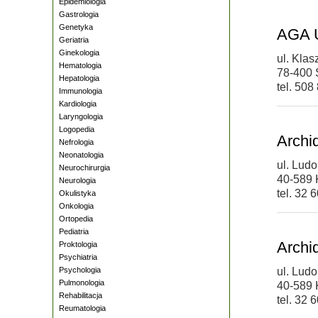
Epidemiologia
Gastrologia
Genetyka
AGA U
Geriatria
Ginekologia
ul. Klas
Hematologia
78-400 
Hepatologia
tel. 508
Immunologia
Kardiologia
Laryngologia
Logopedia
Archi
Nefrologia
Neonatologia
ul. Lud
Neurochirurgia
40-589 
Neurologia
tel. 32 
Okulistyka
Onkologia
Ortopedia
Pediatria
Archi
Proktologia
Psychiatria
Psychologia
ul. Lud
Pulmonologia
40-589 
Rehabilitacja
tel. 32 
Reumatologia