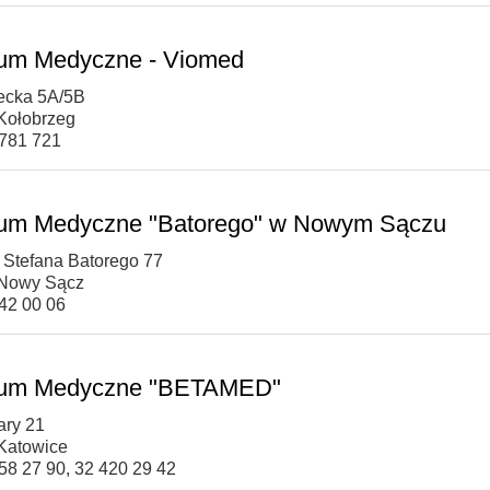
um Medyczne - Viomed
iecka 5A/5B
Kołobrzeg
 781 721
um Medyczne "Batorego" w Nowym Sączu
e Stefana Batorego 77
 Nowy Sącz
442 00 06
rum Medyczne "BETAMED"
ary 21
Katowice
258 27 90, 32 420 29 42