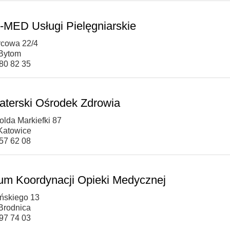
MED Usługi Pielęgniarskie
rcowa 22/4
Bytom
280 82 35
raterski Ośrodek Zdrowia
olda Markiefki 87
Katowice
357 62 08
um Koordynacji Opieki Medycznej
yńskiego 13
Brodnica
697 74 03