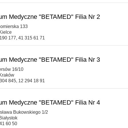
um Medyczne "BETAMED" Filia Nr 2
domierska 133
Kielce
 190 177, 41 315 61 71
um Medyczne "BETAMED" Filia Nr 3
tersów 16/10
 Kraków
 304 845, 12 294 18 91
um Medyczne "BETAMED" Filia Nr 4
nisława Bukowskiego 1/2
Białystok
741 60 50