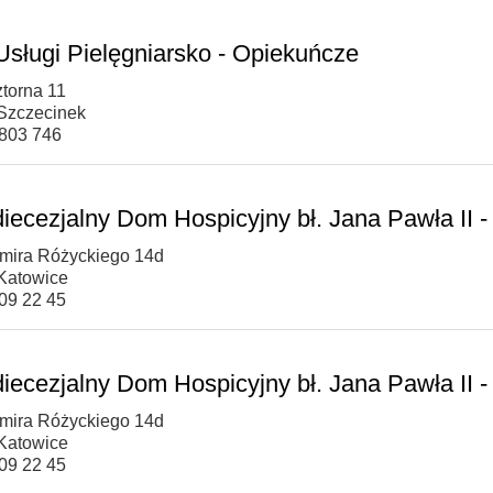
sługi Pielęgniarsko - Opiekuńcze
ztorna 11
Szczecinek
 803 746
diecezjalny Dom Hospicyjny bł. Jana Pawła II 
omira Różyckiego 14d
Katowice
609 22 45
diecezjalny Dom Hospicyjny bł. Jana Pawła II -
omira Różyckiego 14d
Katowice
609 22 45