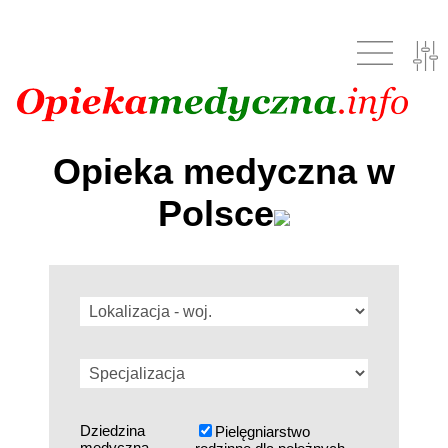
Opieka medyczna w
Polsce
Dziedzina
Pielęgniarstwo
medyczna