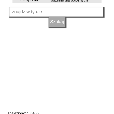
rodzinne dla położnych
znalezionych: 3455