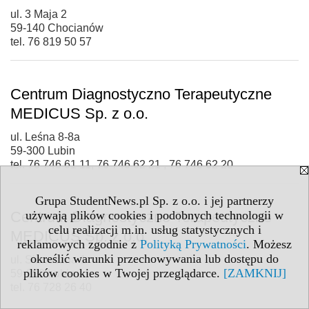
ul. 3 Maja 2
59-140 Chocianów
tel. 76 819 50 57
Centrum Diagnostyczno Terapeutyczne
MEDICUS Sp. z o.o.
ul. Leśna 8-8a
59-300 Lubin
tel. 76 746 61 11, 76 746 62 21 , 76 746 62 20
Grupa StudentNews.pl Sp. z o.o. i jej partnerzy
Centrum Diagnostyczno Terapeutyczne
używają plików cookies i podobnych technologii w
celu realizacji m.in. usług statystycznych i
MEDICUS Sp. z o.o.
reklamowych zgodnie z
Polityką Prywatności
. Możesz
określić warunki przechowywania lub dostępu do
ul. Słoneczna 1
plików cookies w Twojej przeglądarce.
[ZAMKNIJ]
59-300 Lubin
tel. 76 728 26 40