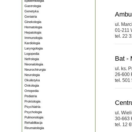
Epidemiologia
Gastrologia
Genetyka
Ambul
Geriatria
Ginekologia
ul. Mar
Hematologia
01-211
Hepatologia
tel. 22 
Immunologia
Kardiologia
Laryngologia
Logopedia
Bat -
Nefrologia
Neonatologia
ul. ks. 
Neurochirurgia
26-600
Neurologia
tel. 501
Okulistyka
Onkologia
Ortopedia
Pediatria
Centr
Proktologia
Psychiatria
Psychologia
ul. Wiel
Pulmonologia
30-663
Rehabilitacja
tel. 12 
Reumatologia