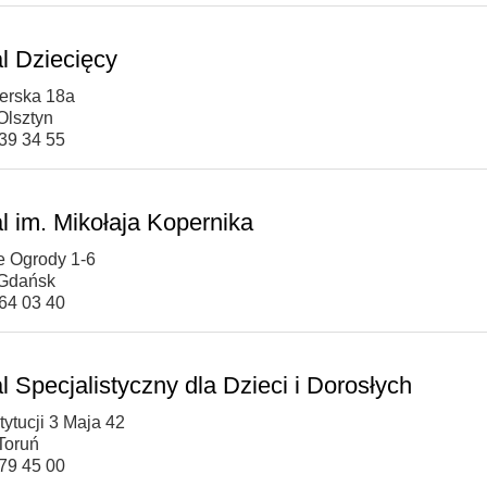
al Dziecięcy
ierska 18a
Olsztyn
539 34 55
al im. Mikołaja Kopernika
e Ogrody 1-6
 Gdańsk
764 03 40
l Specjalistyczny dla Dzieci i Dorosłych
tytucji 3 Maja 42
Toruń
679 45 00