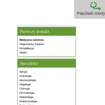
Placówki med
Pierwszy kontakt
Medycyna rodzinna
Diagnostyka, badania
Rehabilitacja
Apteki
Specjaliści
Alergia
Andrologia
Anestezjologia
Angiologia
Chirurgia
Dermatologia
Diabetologia
Endokrynologia