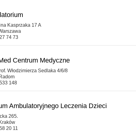
atorium
cina Kasprzaka 17 A
 Warszawa
327 74 73
 Med Centrum Medyczne
Prof. Włodzimierza Sedlaka 4/6/8
 Radom
 533 148
um Ambulatoryjnego Leczenia Dzieci
icka 265.
 Kraków
658 20 11