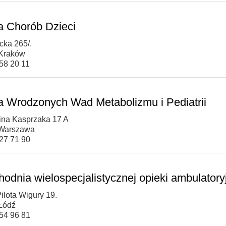
ka Chorób Dzieci
icka 265/.
 Kraków
658 20 11
ka Wrodzonych Wad Metabolizmu i Pediatrii
cina Kasprzaka 17 A
 Warszawa
327 71 90
hodnia wielospecjalistycznej opieki ambulatory
 Pilota Wigury 19.
Łódź
254 96 81