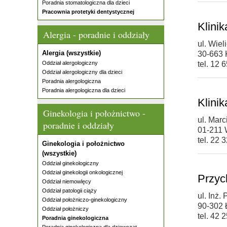
Poradnia stomatologiczna dla dzieci
Pracownia protetyki dentystycznej
Klini
Alergia - poradnie i oddziały
ul. Wiel
Alergia (wszystkie)
30-663
Oddział alergologiczny
tel. 12 
Oddział alergologiczny dla dzieci
Poradnia alergologiczna
Poradnia alergologiczna dla dzieci
Klini
Ginekologia i położnictwo -
ul. Mar
poradnie i oddziały
01-211
tel. 22 
Ginekologia i położnictwo
(wszystkie)
Oddział ginekologiczny
Oddział ginekologii onkologicznej
Przyc
Oddział niemowlęcy
Oddział patologii ciąży
ul. Inż.
Oddział położniczo-ginekologiczny
90-302 
Oddział położniczy
tel. 42 
Poradnia ginekologiczna
Poradnia ginekologiczna dla dziewcząt