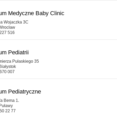
um Medyczne Baby Clinic
ała Wojaczka 3C
Wrocław
 227 516
um Pediatrii
imierza Pułaskiego 35
Białystok
 670 007
um Pediatryczne
efa Bema 1.
Puławy
450 22 77