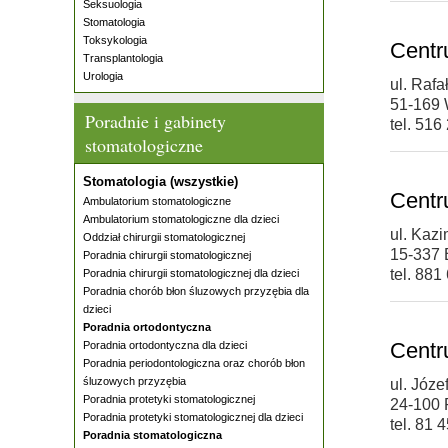
Seksuologia
Stomatologia
Toksykologia
Centr
Transplantologia
Urologia
ul. Raf
51-169 
Poradnie i gabinety
tel. 516
stomatologiczne
Stomatologia (wszystkie)
Centr
Ambulatorium stomatologiczne
Ambulatorium stomatologiczne dla dzieci
ul. Kaz
Oddział chirurgii stomatologicznej
15-337 
Poradnia chirurgii stomatologicznej
tel. 881
Poradnia chirurgii stomatologicznej dla dzieci
Poradnia chorób błon śluzowych przyzębia dla
dzieci
Poradnia ortodontyczna
Centr
Poradnia ortodontyczna dla dzieci
Poradnia periodontologiczna oraz chorób błon
śluzowych przyzębia
ul. Józ
Poradnia protetyki stomatologicznej
24-100 
Poradnia protetyki stomatologicznej dla dzieci
tel. 81 
Poradnia stomatologiczna