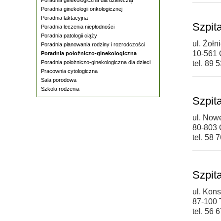
Poradnia ginekologii onkologicznej
Poradnia laktacyjna
Szpit
Poradnia leczenia niepłodności
Poradnia patologii ciąży
ul. Żołn
Poradnia planowania rodziny i rozrodczości
10-561 
Poradnia położniczo-ginekologiczna
Poradnia położniczo-ginekologiczna dla dzieci
tel. 89 
Pracownia cytologiczna
Sala porodowa
Szkoła rodzenia
Szpit
ul. Now
80-803
tel. 58 
Szpita
ul. Kons
87-100 
tel. 56 