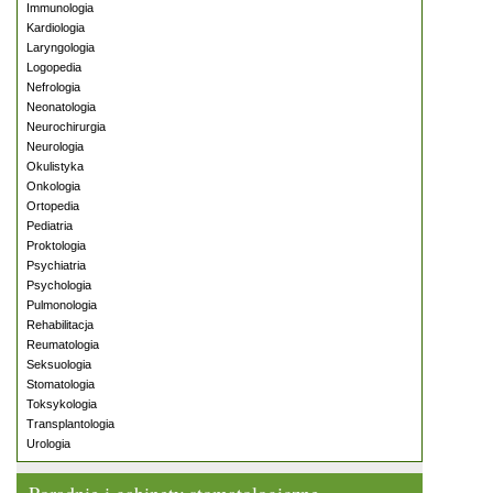
Immunologia
Kardiologia
Laryngologia
Logopedia
Nefrologia
Neonatologia
Neurochirurgia
Neurologia
Okulistyka
Onkologia
Ortopedia
Pediatria
Proktologia
Psychiatria
Psychologia
Pulmonologia
Rehabilitacja
Reumatologia
Seksuologia
Stomatologia
Toksykologia
Transplantologia
Urologia