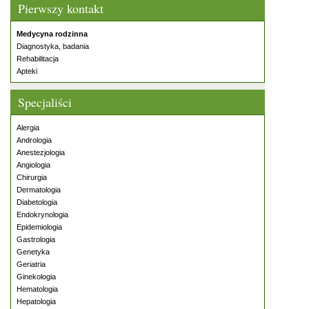
Pierwszy kontakt
Medycyna rodzinna
Diagnostyka, badania
Rehabilitacja
Apteki
Specjaliści
Alergia
Andrologia
Anestezjologia
Angiologia
Chirurgia
Dermatologia
Diabetologia
Endokrynologia
Epidemiologia
Gastrologia
Genetyka
Geriatria
Ginekologia
Hematologia
Hepatologia