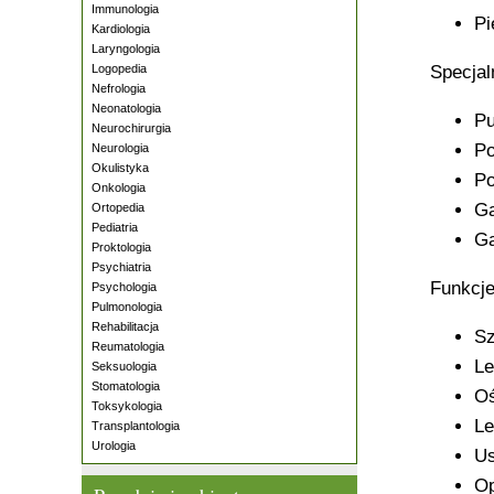
Immunologia
Pi
Kardiologia
Laryngologia
Logopedia
Specjal
Nefrologia
Neonatologia
Pu
Neurochirurgia
Po
Neurologia
Okulistyka
Po
Onkologia
Ga
Ortopedia
Pediatria
Ga
Proktologia
Psychiatria
Funkcje
Psychologia
Pulmonologia
Rehabilitacja
Sz
Reumatologia
Le
Seksuologia
Stomatologia
Oś
Toksykologia
Le
Transplantologia
Urologia
Us
Op