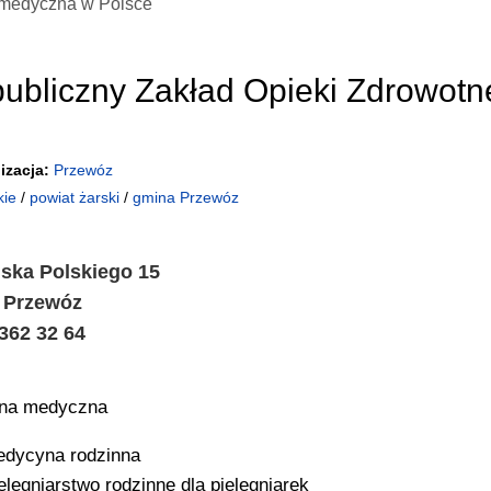
medyczna w Polsce
ubliczny Zakład Opieki Zdrowotn
izacja:
Przewóz
kie
/
powiat żarski
/
gmina Przewóz
jska Polskiego 15
 Przewóz
 362 32 64
ina medyczna
dycyna rodzinna
elęgniarstwo rodzinne dla pielęgniarek