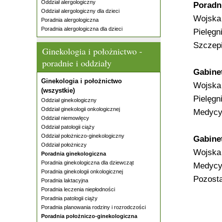
Oddział alergologiczny
Poradni
Oddział alergologiczny dla dzieci
Wojska 
Poradnia alergologiczna
Poradnia alergologiczna dla dzieci
Pielęgn
Szczepi
Ginekologia i położnictwo -
poradnie i oddziały
Gabinet
Ginekologia i położnictwo
Wojska 
(wszystkie)
Pielęgn
Oddział ginekologiczny
Oddział ginekologii onkologicznej
Medycyn
Oddział niemowlęcy
Oddział patologii ciąży
Oddział położniczo-ginekologiczny
Gabine
Oddział położniczy
Wojska 
Poradnia ginekologiczna
Poradnia ginekologiczna dla dziewcząt
Medycy
Poradnia ginekologii onkologicznej
Pozosta
Poradnia laktacyjna
Poradnia leczenia niepłodności
Poradnia patologii ciąży
Poradnia planowania rodziny i rozrodczości
Poradnia położniczo-ginekologiczna