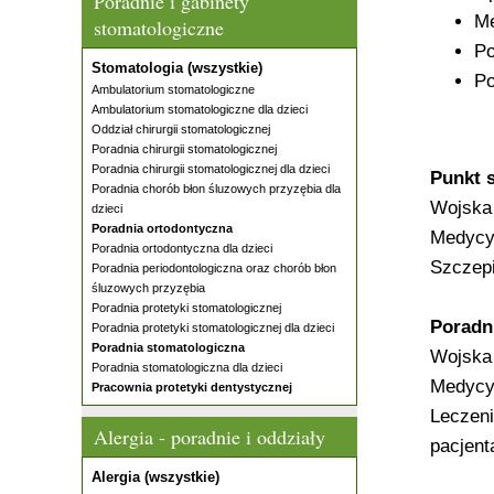
Poradnie i gabinety
Me
stomatologiczne
Po
Stomatologia (wszystkie)
Po
Ambulatorium stomatologiczne
Ambulatorium stomatologiczne dla dzieci
Oddział chirurgii stomatologicznej
Poradnia chirurgii stomatologicznej
Poradnia chirurgii stomatologicznej dla dzieci
Punkt 
Poradnia chorób błon śluzowych przyzębia dla
Wojska 
dzieci
Poradnia ortodontyczna
Medycy
Poradnia ortodontyczna dla dzieci
Szczepi
Poradnia periodontologiczna oraz chorób błon
śluzowych przyzębia
Poradnia protetyki stomatologicznej
Poradn
Poradnia protetyki stomatologicznej dla dzieci
Poradnia stomatologiczna
Wojska 
Poradnia stomatologiczna dla dzieci
Medycy
Pracownia protetyki dentystycznej
Leczeni
Alergia - poradnie i oddziały
pacjent
Alergia (wszystkie)