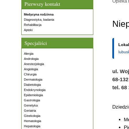
Opieka 
Pierwszy kontakt
Medycyna rodzinna
Diagnostyka, badania
Niep
Rehabilitacja
Apteki
Specjaliści
Lokal
lubus
Alergia
Andrologia
Anestezjologia
Angiologia
ul. Wo
Chirurgia
68-132
Dermatologia
Diabetologia
tel. 68
Endokrynologia
Epidemiologia
Gastrologia
Genetyka
Dziedz
Geriatria
Ginekologia
Me
Hematologia
Hepatologia
Pi