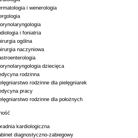
rmatologia i wenerologia
ergologia
orynolaryngologia
diologia i foniatria
irurgia ogólna
irurgia naczyniowa
stroenterologia
orynolaryngologia dziecięca
dycyna rodzinna
elęgniarstwo rodzinne dla pielęgniarek
dycyna pracy
elęgniarstwo rodzinne dla położnych
ność
radnia kardiologiczna
binet diagnostyczno-zabiegowy