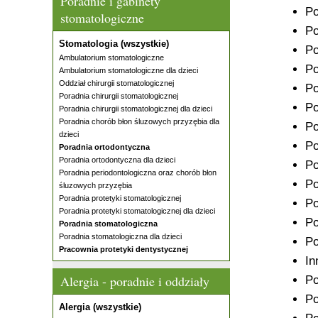
Poradnie i gabinety
Po
stomatologiczne
Po
Stomatologia (wszystkie)
Po
Ambulatorium stomatologiczne
Po
Ambulatorium stomatologiczne dla dzieci
Oddział chirurgii stomatologicznej
Po
Poradnia chirurgii stomatologicznej
Po
Poradnia chirurgii stomatologicznej dla dzieci
Poradnia chorób błon śluzowych przyzębia dla
Po
dzieci
Po
Poradnia ortodontyczna
Poradnia ortodontyczna dla dzieci
Po
Poradnia periodontologiczna oraz chorób błon
Po
śluzowych przyzębia
Poradnia protetyki stomatologicznej
Po
Poradnia protetyki stomatologicznej dla dzieci
Po
Poradnia stomatologiczna
Poradnia stomatologiczna dla dzieci
Po
Pracownia protetyki dentystycznej
In
Alergia - poradnie i oddziały
Po
Po
Alergia (wszystkie)