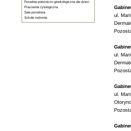
Poradnia położniczo-ginekologiczna dla dzieci
Gabine
Pracownia cytologiczna
Sala porodowa
ul. Mar
Szkoła rodzenia
Dermato
Pozosta
Gabine
ul. Mar
Dermato
Pozosta
Gabine
ul. Mar
Otorynol
Pozosta
Gabine