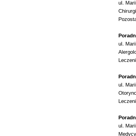
ul. Mar
Chirurg
Pozosta
Poradni
ul. Mar
Alergol
Leczeni
Poradni
ul. Mar
Otoryno
Leczeni
Poradn
ul. Mar
Medycy