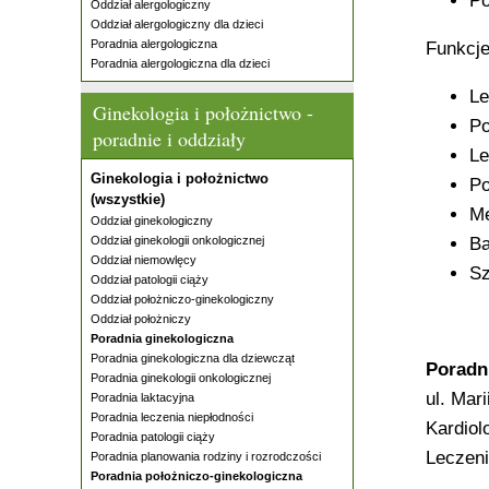
Po
Oddział alergologiczny
Oddział alergologiczny dla dzieci
Poradnia alergologiczna
Funkcje
Poradnia alergologiczna dla dzieci
Le
Ginekologia i położnictwo -
Po
poradnie i oddziały
Le
Ginekologia i położnictwo
Po
(wszystkie)
Me
Oddział ginekologiczny
Oddział ginekologii onkologicznej
Ba
Oddział niemowlęcy
Sz
Oddział patologii ciąży
Oddział położniczo-ginekologiczny
Oddział położniczy
Poradnia ginekologiczna
Poradnia ginekologiczna dla dziewcząt
Poradn
Poradnia ginekologii onkologicznej
ul. Mar
Poradnia laktacyjna
Poradnia leczenia niepłodności
Kardiol
Poradnia patologii ciąży
Leczeni
Poradnia planowania rodziny i rozrodczości
Poradnia położniczo-ginekologiczna