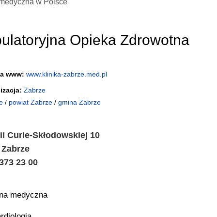
medyczna w Polsce
ulatoryjna Opieka Zdrowotna
na www:
www.klinika-zabrze.med.pl
izacja:
Zabrze
e
/
powiat Zabrze
/
gmina Zabrze
rii Curie-Skłodowskiej 10
 Zabrze
 373 23 00
ina medyczna
rdiologia