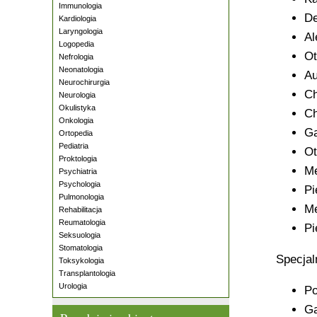
Immunologia
De
Kardiologia
Laryngologia
Al
Logopedia
Ot
Nefrologia
Neonatologia
Au
Neurochirurgia
Ch
Neurologia
Okulistyka
Ch
Onkologia
Ga
Ortopedia
Pediatria
Ot
Proktologia
Me
Psychiatria
Psychologia
Pi
Pulmonologia
Me
Rehabilitacja
Reumatologia
Pi
Seksuologia
Stomatologia
Specjal
Toksykologia
Transplantologia
Urologia
Po
Ga