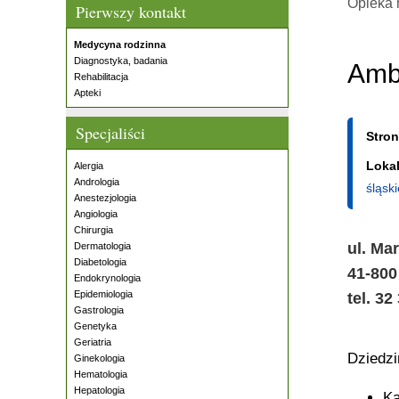
Opieka 
Pierwszy kontakt
Medycyna rodzinna
Diagnostyka, badania
Amb
Rehabilitacja
Apteki
Specjaliści
Stro
Lokal
Alergia
Andrologia
śląski
Anestezjologia
Angiologia
Chirurgia
ul. Ma
Dermatologia
Diabetologia
41-800
Endokrynologia
Epidemiologia
tel. 32
Gastrologia
Genetyka
Geriatria
Dziedz
Ginekologia
Hematologia
Hepatologia
Ka