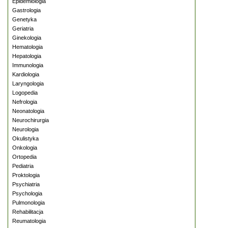
Epidemiologia
Gastrologia
Genetyka
Geriatria
Ginekologia
Hematologia
Hepatologia
Immunologia
Kardiologia
Laryngologia
Logopedia
Nefrologia
Neonatologia
Neurochirurgia
Neurologia
Okulistyka
Onkologia
Ortopedia
Pediatria
Proktologia
Psychiatria
Psychologia
Pulmonologia
Rehabilitacja
Reumatologia