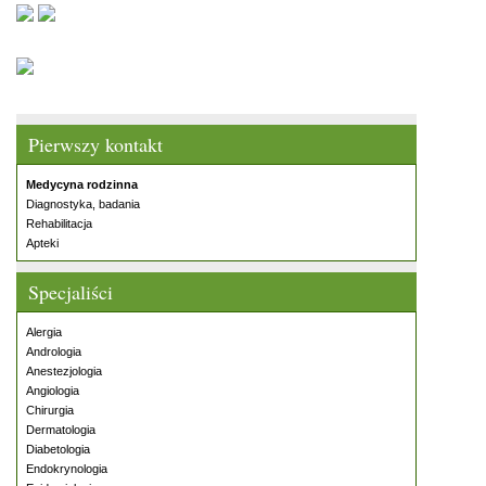
Pierwszy kontakt
Medycyna rodzinna
Diagnostyka, badania
Rehabilitacja
Apteki
Specjaliści
Alergia
Andrologia
Anestezjologia
Angiologia
Chirurgia
Dermatologia
Diabetologia
Endokrynologia