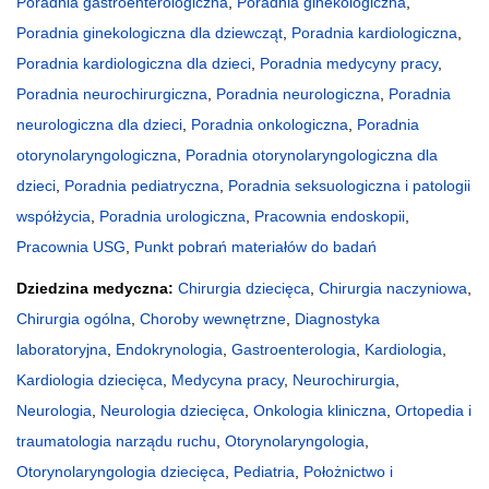
Poradnia gastroenterologiczna
,
Poradnia ginekologiczna
,
Poradnia ginekologiczna dla dziewcząt
,
Poradnia kardiologiczna
,
Poradnia kardiologiczna dla dzieci
,
Poradnia medycyny pracy
,
Poradnia neurochirurgiczna
,
Poradnia neurologiczna
,
Poradnia
neurologiczna dla dzieci
,
Poradnia onkologiczna
,
Poradnia
otorynolaryngologiczna
,
Poradnia otorynolaryngologiczna dla
dzieci
,
Poradnia pediatryczna
,
Poradnia seksuologiczna i patologii
współżycia
,
Poradnia urologiczna
,
Pracownia endoskopii
,
Pracownia USG
,
Punkt pobrań materiałów do badań
Dziedzina medyczna:
Chirurgia dziecięca
,
Chirurgia naczyniowa
,
Chirurgia ogólna
,
Choroby wewnętrzne
,
Diagnostyka
laboratoryjna
,
Endokrynologia
,
Gastroenterologia
,
Kardiologia
,
Kardiologia dziecięca
,
Medycyna pracy
,
Neurochirurgia
,
Neurologia
,
Neurologia dziecięca
,
Onkologia kliniczna
,
Ortopedia i
traumatologia narządu ruchu
,
Otorynolaryngologia
,
Otorynolaryngologia dziecięca
,
Pediatria
,
Położnictwo i