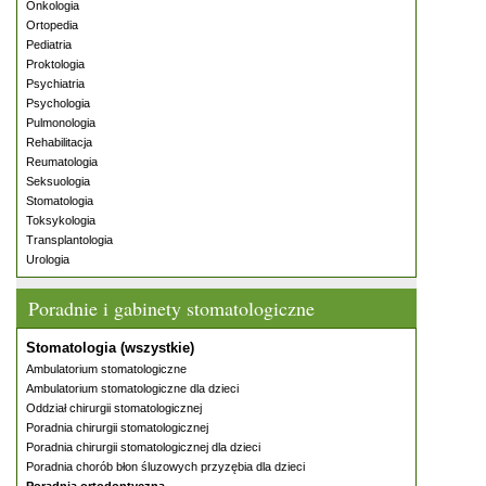
Onkologia
Ortopedia
Pediatria
Proktologia
Psychiatria
Psychologia
Pulmonologia
Rehabilitacja
Reumatologia
Seksuologia
Stomatologia
Toksykologia
Transplantologia
Urologia
Poradnie i gabinety stomatologiczne
Stomatologia (wszystkie)
Ambulatorium stomatologiczne
Ambulatorium stomatologiczne dla dzieci
Oddział chirurgii stomatologicznej
Poradnia chirurgii stomatologicznej
Poradnia chirurgii stomatologicznej dla dzieci
Poradnia chorób błon śluzowych przyzębia dla dzieci