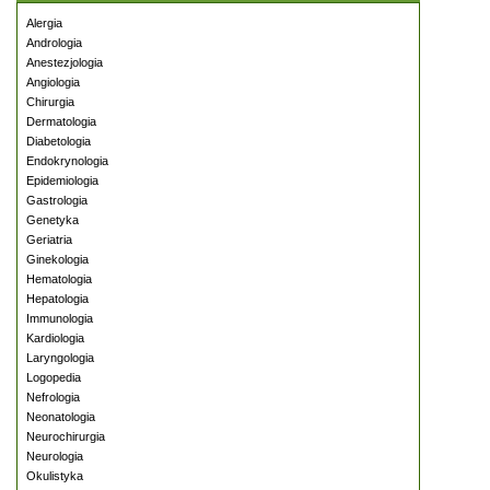
Alergia
Andrologia
Anestezjologia
Angiologia
Chirurgia
Dermatologia
Diabetologia
Endokrynologia
Epidemiologia
Gastrologia
Genetyka
Geriatria
Ginekologia
Hematologia
Hepatologia
Immunologia
Kardiologia
Laryngologia
Logopedia
Nefrologia
Neonatologia
Neurochirurgia
Neurologia
Okulistyka