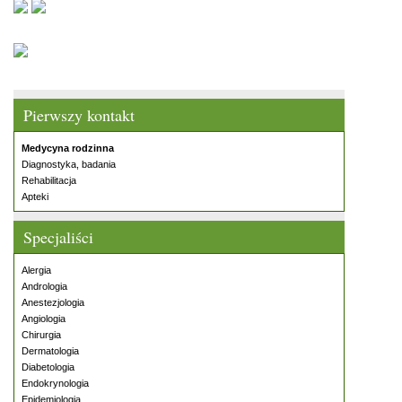
Pierwszy kontakt
Medycyna rodzinna
Diagnostyka, badania
Rehabilitacja
Apteki
Specjaliści
Alergia
Andrologia
Anestezjologia
Angiologia
Chirurgia
Dermatologia
Diabetologia
Endokrynologia
Epidemiologia