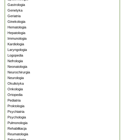
Gastrologia
Genetyka
Geriatria
Ginekologia
Hematologia
Hepatologia
Immunologia
Kardiologia
Laryngologia
Logopedia
Nefrologia
Neonatologia
Neurochirurgia
Neurologia
Okulistyka
Onkologia
Ortopedia
Pediatria
Proktologia
Psychiatria
Psychologia
Pulmonologia
Rehabilitacja
Reumatologia
Seksuologia