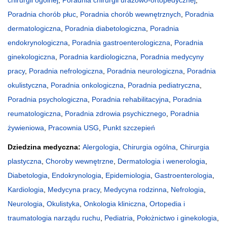
chirurgii ogólnej
,
Poradnia chirurgii urazowo-ortopedycznej
,
Poradnia chorób płuc
,
Poradnia chorób wewnętrznych
,
Poradnia
dermatologiczna
,
Poradnia diabetologiczna
,
Poradnia
endokrynologiczna
,
Poradnia gastroenterologiczna
,
Poradnia
ginekologiczna
,
Poradnia kardiologiczna
,
Poradnia medycyny
pracy
,
Poradnia nefrologiczna
,
Poradnia neurologiczna
,
Poradnia
okulistyczna
,
Poradnia onkologiczna
,
Poradnia pediatryczna
,
Poradnia psychologiczna
,
Poradnia rehabilitacyjna
,
Poradnia
reumatologiczna
,
Poradnia zdrowia psychicznego
,
Poradnia
żywieniowa
,
Pracownia USG
,
Punkt szczepień
Dziedzina medyczna:
Alergologia
,
Chirurgia ogólna
,
Chirurgia
plastyczna
,
Choroby wewnętrzne
,
Dermatologia i wenerologia
,
Diabetologia
,
Endokrynologia
,
Epidemiologia
,
Gastroenterologia
,
Kardiologia
,
Medycyna pracy
,
Medycyna rodzinna
,
Nefrologia
,
Neurologia
,
Okulistyka
,
Onkologia kliniczna
,
Ortopedia i
traumatologia narządu ruchu
,
Pediatria
,
Położnictwo i ginekologia
,