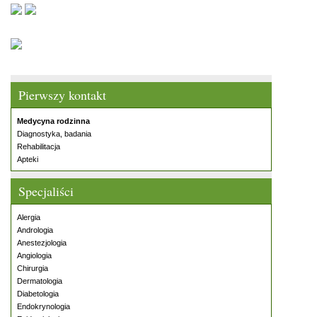
Pierwszy kontakt
Medycyna rodzinna
Diagnostyka, badania
Rehabilitacja
Apteki
Specjaliści
Alergia
Andrologia
Anestezjologia
Angiologia
Chirurgia
Dermatologia
Diabetologia
Endokrynologia