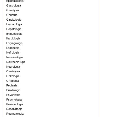
Epidemiologia
Gastrologia
Genetyka
Geriatria
Ginekologia
Hematologia
Hepatologia
Immunologia
Kardiologia
Laryngologia
Logopedia
Nefrologia
Neonatologia
Neurochirurgia
Neurologia
Okulistyka
Onkologia
Ortopedia
Pediatria
Proktologia
Psychiatria
Psychologia
Pulmonologia
Rehabilitacja
Reumatologia