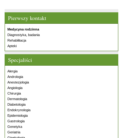
Pierwszy kontakt
Medycyna rodzinna
Diagnostyka, badania
Rehabilitacja
Apteki
Specjaliści
Alergia
Andrologia
Anestezjologia
Angiologia
Chirurgia
Dermatologia
Diabetologia
Endokrynologia
Epidemiologia
Gastrologia
Genetyka
Geriatria
Ginekologia