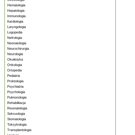
Hematologia
Hepatologia
Immunologia
Kardiologia
Laryngologia
Logopedia
Nefrologia
Neonatologia
Neurochirurgia
Neurologia
Okulistyka
Onkologia
Ortopedia
Pediatria
Proktologia
Psychiatria
Psychologia
Pulmonologia
Rehabilitacja
Reumatologia
Seksuologia
Stomatologia
Toksykologia
Transplantologia