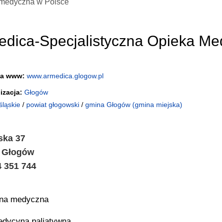
medyczna w Polsce
edica-Specjalistyczna Opieka M
na www:
www.armedica.glogow.pl
izacja:
Głogów
śląskie
/
powiat głogowski
/
gmina Głogów (gmina miejska)
lska 37
0 Głogów
4 351 744
ina medyczna
dycyna paliatywna