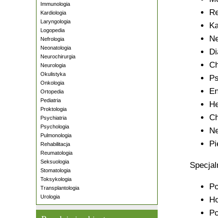
Immunologia
Re
Kardiologia
Laryngologia
Ka
Logopedia
Ne
Nefrologia
Neonatologia
Di
Neurochirurgia
Ch
Neurologia
Okulistyka
Ps
Onkologia
En
Ortopedia
Pediatria
He
Proktologia
Ch
Psychiatria
Psychologia
Ne
Pulmonologia
Pi
Rehabilitacja
Reumatologia
Seksuologia
Specjal
Stomatologia
Toksykologia
Po
Transplantologia
Urologia
Ho
Po