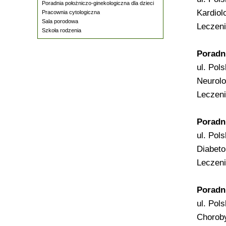
Poradnia położniczo-ginekologiczna dla dzieci
Kardiol
Pracownia cytologiczna
Sala porodowa
Leczeni
Szkoła rodzenia
Poradn
ul. Pol
Neurolo
Leczeni
Poradn
ul. Pol
Diabeto
Leczeni
Poradn
ul. Pol
Choroby