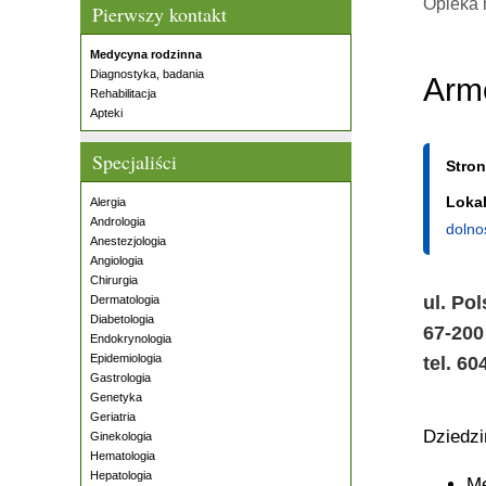
Opieka 
Pierwszy kontakt
Medycyna rodzinna
Diagnostyka, badania
Arm
Rehabilitacja
Apteki
Specjaliści
Stro
Lokal
Alergia
Andrologia
dolno
Anestezjologia
Angiologia
Chirurgia
ul. Po
Dermatologia
Diabetologia
67-20
Endokrynologia
Epidemiologia
tel. 60
Gastrologia
Genetyka
Geriatria
Dziedz
Ginekologia
Hematologia
Hepatologia
Me