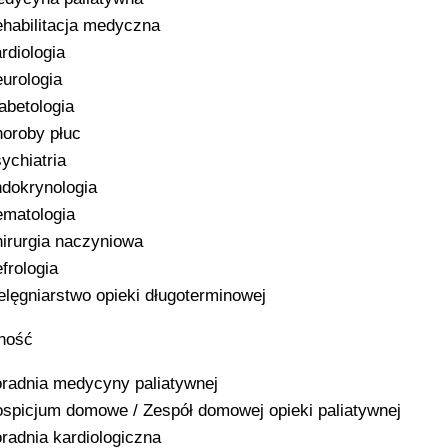
habilitacja medyczna
rdiologia
urologia
abetologia
oroby płuc
ychiatria
dokrynologia
matologia
irurgia naczyniowa
frologia
elęgniarstwo opieki długoterminowej
ność
radnia medycyny paliatywnej
spicjum domowe / Zespół domowej opieki paliatywnej
radnia kardiologiczna