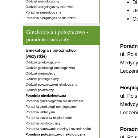
Oddział alergologiczny
Dł
Oddział alergologiczny dla dzieci
Us
Poradnia alergologiczna
Poradnia alergologiczna dla dzieci
Op
Ginekologia i położnictwo -
poradnie i oddziały
Poradn
Ginekologia i położnictwo
ul. Pol
(wszystkie)
Medycy
Oddział ginekologiczny
Oddział ginekologii onkologicznej
Leczeni
Oddział niemowlęcy
Oddział patologii ciąży
Oddział położniczo-ginekologiczny
Hospic
Oddział położniczy
ul. Pol
Poradnia ginekologiczna
Poradnia ginekologiczna dla dziewcząt
Medycyn
Poradnia ginekologii onkologicznej
Leczeni
Poradnia laktacyjna
Poradnia leczenia niepłodności
Poradnia patologii ciąży
Poradn
Poradnia planowania rodziny i rozrodczości
Poradnia położniczo-ginekologiczna
ul. Pol