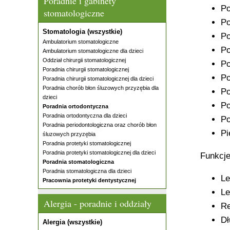
Poradnie i gabinety
Po
stomatologiczne
Po
Stomatologia (wszystkie)
Po
Ambulatorium stomatologiczne
Po
Ambulatorium stomatologiczne dla dzieci
Oddział chirurgii stomatologicznej
Po
Poradnia chirurgii stomatologicznej
Po
Poradnia chirurgii stomatologicznej dla dzieci
Poradnia chorób błon śluzowych przyzębia dla
Po
dzieci
Po
Poradnia ortodontyczna
Poradnia ortodontyczna dla dzieci
Po
Poradnia periodontologiczna oraz chorób błon
Pi
śluzowych przyzębia
Poradnia protetyki stomatologicznej
Poradnia protetyki stomatologicznej dla dzieci
Funkcje
Poradnia stomatologiczna
Poradnia stomatologiczna dla dzieci
Le
Pracownia protetyki dentystycznej
Le
Alergia - poradnie i oddziały
Re
Dł
Alergia (wszystkie)