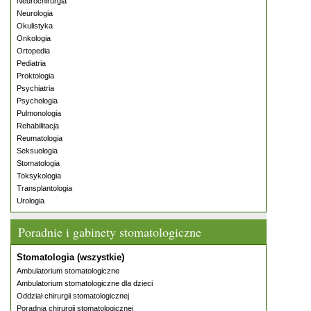
Neurochirurgia
Neurologia
Okulistyka
Onkologia
Ortopedia
Pediatria
Proktologia
Psychiatria
Psychologia
Pulmonologia
Rehabilitacja
Reumatologia
Seksuologia
Stomatologia
Toksykologia
Transplantologia
Urologia
Poradnie i gabinety stomatologiczne
Stomatologia (wszystkie)
Ambulatorium stomatologiczne
Ambulatorium stomatologiczne dla dzieci
Oddział chirurgii stomatologicznej
Poradnia chirurgii stomatologicznej