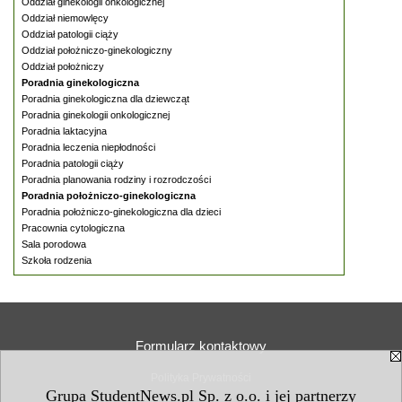
Oddział ginekologii onkologicznej
Oddział niemowlęcy
Oddział patologii ciąży
Oddział położniczo-ginekologiczny
Oddział położniczy
Poradnia ginekologiczna
Poradnia ginekologiczna dla dziewcząt
Poradnia ginekologii onkologicznej
Poradnia laktacyjna
Poradnia leczenia niepłodności
Poradnia patologii ciąży
Poradnia planowania rodziny i rozrodczości
Poradnia położniczo-ginekologiczna
Poradnia położniczo-ginekologiczna dla dzieci
Pracownia cytologiczna
Sala porodowa
Szkoła rodzenia
Formularz kontaktowy
Polityka Prywatności
Grupa StudentNews.pl Sp. z o.o. i jej partnerzy