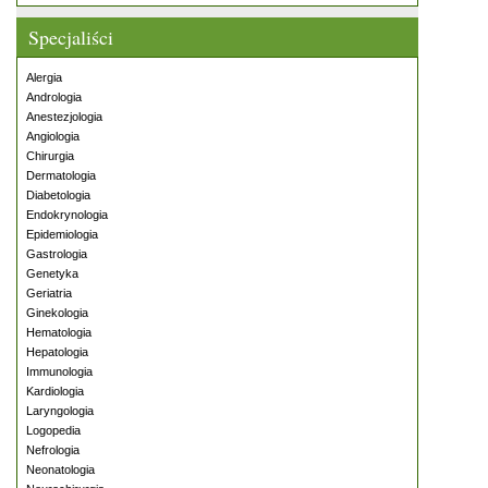
Specjaliści
Alergia
Andrologia
Anestezjologia
Angiologia
Chirurgia
Dermatologia
Diabetologia
Endokrynologia
Epidemiologia
Gastrologia
Genetyka
Geriatria
Ginekologia
Hematologia
Hepatologia
Immunologia
Kardiologia
Laryngologia
Logopedia
Nefrologia
Neonatologia