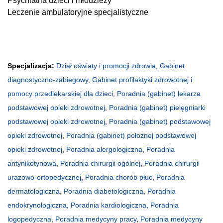
Psychiatria dzieci i młodzieży
Leczenie ambulatoryjne specjalistyczne
Specjalizacja:
Dział oświaty i promocji zdrowia
,
Gabinet
diagnostyczno-zabiegowy
,
Gabinet profilaktyki zdrowotnej i
pomocy przedlekarskiej dla dzieci
,
Poradnia (gabinet) lekarza
podstawowej opieki zdrowotnej
,
Poradnia (gabinet) pielęgniarki
podstawowej opieki zdrowotnej
,
Poradnia (gabinet) podstawowej
opieki zdrowotnej
,
Poradnia (gabinet) położnej podstawowej
opieki zdrowotnej
,
Poradnia alergologiczna
,
Poradnia
antynikotynowa
,
Poradnia chirurgii ogólnej
,
Poradnia chirurgii
urazowo-ortopedycznej
,
Poradnia chorób płuc
,
Poradnia
dermatologiczna
,
Poradnia diabetologiczna
,
Poradnia
endokrynologiczna
,
Poradnia kardiologiczna
,
Poradnia
logopedyczna
,
Poradnia medycyny pracy
,
Poradnia medycyny