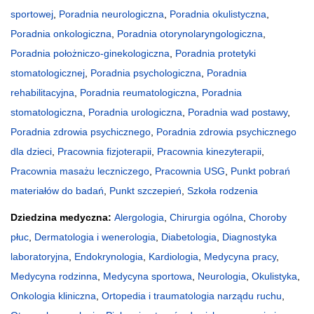
sportowej
,
Poradnia neurologiczna
,
Poradnia okulistyczna
,
Poradnia onkologiczna
,
Poradnia otorynolaryngologiczna
,
Poradnia położniczo-ginekologiczna
,
Poradnia protetyki
stomatologicznej
,
Poradnia psychologiczna
,
Poradnia
rehabilitacyjna
,
Poradnia reumatologiczna
,
Poradnia
stomatologiczna
,
Poradnia urologiczna
,
Poradnia wad postawy
,
Poradnia zdrowia psychicznego
,
Poradnia zdrowia psychicznego
dla dzieci
,
Pracownia fizjoterapii
,
Pracownia kinezyterapii
,
Pracownia masażu leczniczego
,
Pracownia USG
,
Punkt pobrań
materiałów do badań
,
Punkt szczepień
,
Szkoła rodzenia
Dziedzina medyczna:
Alergologia
,
Chirurgia ogólna
,
Choroby
płuc
,
Dermatologia i wenerologia
,
Diabetologia
,
Diagnostyka
laboratoryjna
,
Endokrynologia
,
Kardiologia
,
Medycyna pracy
,
Medycyna rodzinna
,
Medycyna sportowa
,
Neurologia
,
Okulistyka
,
Onkologia kliniczna
,
Ortopedia i traumatologia narządu ruchu
,