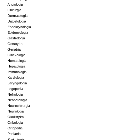
Angiologia
Chirurgia
Dermatologia
Diabetologia
Endokrynologia
Epidemiologia
Gastrologia
Genetyka
Geriatria
Ginekologia
Hematologia
Hepatologia
Immunologia
Kardiologia
Laryngologia
Logopedia
Nefrologia
Neonatologia
Neurochirurgia
Neurologia
Okulistyka
Onkologia
Ortopedia
Pediatria
Proktologia