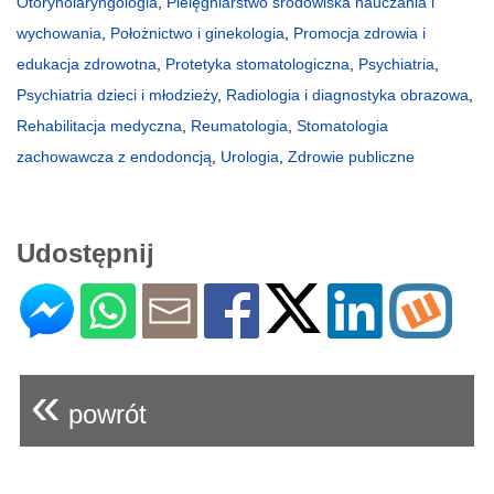
Otorynolaryngologia
,
Pielęgniarstwo środowiska nauczania i
wychowania
,
Położnictwo i ginekologia
,
Promocja zdrowia i
edukacja zdrowotna
,
Protetyka stomatologiczna
,
Psychiatria
,
Psychiatria dzieci i młodzieży
,
Radiologia i diagnostyka obrazowa
,
Rehabilitacja medyczna
,
Reumatologia
,
Stomatologia
zachowawcza z endodoncją
,
Urologia
,
Zdrowie publiczne
Udostępnij
«
powrót