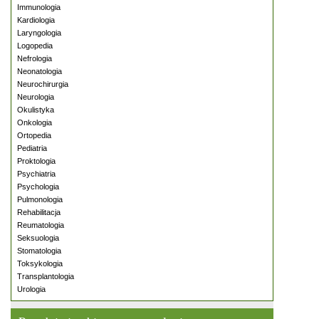
Immunologia
Kardiologia
Laryngologia
Logopedia
Nefrologia
Neonatologia
Neurochirurgia
Neurologia
Okulistyka
Onkologia
Ortopedia
Pediatria
Proktologia
Psychiatria
Psychologia
Pulmonologia
Rehabilitacja
Reumatologia
Seksuologia
Stomatologia
Toksykologia
Transplantologia
Urologia