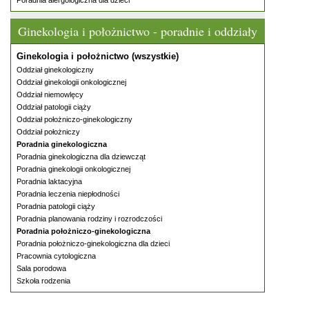
Poradnia alergologiczna dla dzieci
Ginekologia i położnictwo - poradnie i oddziały
Ginekologia i położnictwo (wszystkie)
Oddział ginekologiczny
Oddział ginekologii onkologicznej
Oddział niemowlęcy
Oddział patologii ciąży
Oddział położniczo-ginekologiczny
Oddział położniczy
Poradnia ginekologiczna
Poradnia ginekologiczna dla dziewcząt
Poradnia ginekologii onkologicznej
Poradnia laktacyjna
Poradnia leczenia niepłodności
Poradnia patologii ciąży
Poradnia planowania rodziny i rozrodczości
Poradnia położniczo-ginekologiczna
Poradnia położniczo-ginekologiczna dla dzieci
Pracownia cytologiczna
Sala porodowa
Szkoła rodzenia