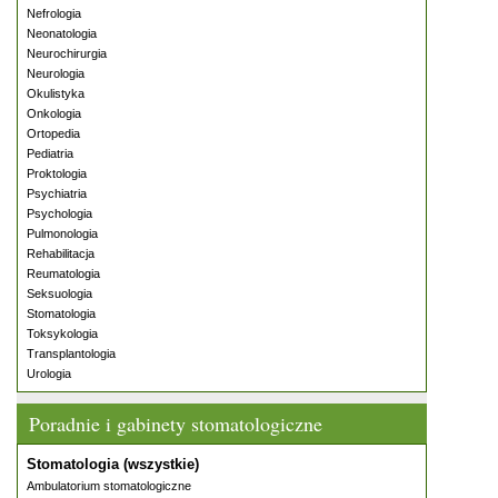
Nefrologia
Neonatologia
Neurochirurgia
Neurologia
Okulistyka
Onkologia
Ortopedia
Pediatria
Proktologia
Psychiatria
Psychologia
Pulmonologia
Rehabilitacja
Reumatologia
Seksuologia
Stomatologia
Toksykologia
Transplantologia
Urologia
Poradnie i gabinety stomatologiczne
Stomatologia (wszystkie)
Ambulatorium stomatologiczne