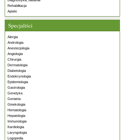
Diagnostyka, badania
Rehabilitacja
Apteki
Specjaliści
Alergia
Andrologia
Anestezjologia
Angiologia
Chirurgia
Dermatologia
Diabetologia
Endokrynologia
Epidemiologia
Gastrologia
Genetyka
Geriatria
Ginekologia
Hematologia
Hepatologia
Immunologia
Kardiologia
Laryngologia
Logopedia