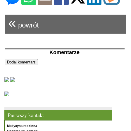
«
powrót
Komentarze
Pierwszy kontakt
Medycyna rodzinna