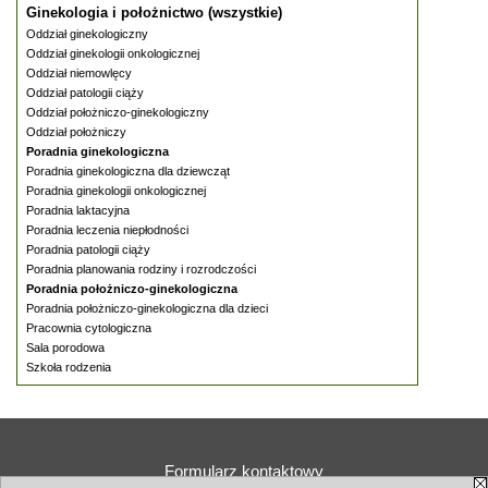
Ginekologia i położnictwo (wszystkie)
Oddział ginekologiczny
Oddział ginekologii onkologicznej
Oddział niemowlęcy
Oddział patologii ciąży
Oddział położniczo-ginekologiczny
Oddział położniczy
Poradnia ginekologiczna
Poradnia ginekologiczna dla dziewcząt
Poradnia ginekologii onkologicznej
Poradnia laktacyjna
Poradnia leczenia niepłodności
Poradnia patologii ciąży
Poradnia planowania rodziny i rozrodczości
Poradnia położniczo-ginekologiczna
Poradnia położniczo-ginekologiczna dla dzieci
Pracownia cytologiczna
Sala porodowa
Szkoła rodzenia
Formularz kontaktowy