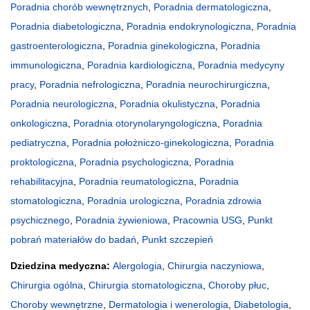
Poradnia chorób wewnętrznych
,
Poradnia dermatologiczna
,
Poradnia diabetologiczna
,
Poradnia endokrynologiczna
,
Poradnia
gastroenterologiczna
,
Poradnia ginekologiczna
,
Poradnia
immunologiczna
,
Poradnia kardiologiczna
,
Poradnia medycyny
pracy
,
Poradnia nefrologiczna
,
Poradnia neurochirurgiczna
,
Poradnia neurologiczna
,
Poradnia okulistyczna
,
Poradnia
onkologiczna
,
Poradnia otorynolaryngologiczna
,
Poradnia
pediatryczna
,
Poradnia położniczo-ginekologiczna
,
Poradnia
proktologiczna
,
Poradnia psychologiczna
,
Poradnia
rehabilitacyjna
,
Poradnia reumatologiczna
,
Poradnia
stomatologiczna
,
Poradnia urologiczna
,
Poradnia zdrowia
psychicznego
,
Poradnia żywieniowa
,
Pracownia USG
,
Punkt
pobrań materiałów do badań
,
Punkt szczepień
Dziedzina medyczna:
Alergologia
,
Chirurgia naczyniowa
,
Chirurgia ogólna
,
Chirurgia stomatologiczna
,
Choroby płuc
,
Choroby wewnętrzne
,
Dermatologia i wenerologia
,
Diabetologia
,