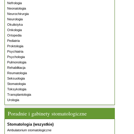
Nefrologia
Neonatologia
Neurochirurgia
Neurologia
Okulistyka
Onkologia
Ortopedia
Pediatria
Proktologia
Psychiatria
Psychologia
Pulmonologia
Rehabilitacja
Reumatologia
Seksuologia
Stomatologia
Toksykologia
Transplantologia
Urologia
Poradnie i gabinety stomatologiczne
Stomatologia (wszystkie)
Ambulatorium stomatologiczne