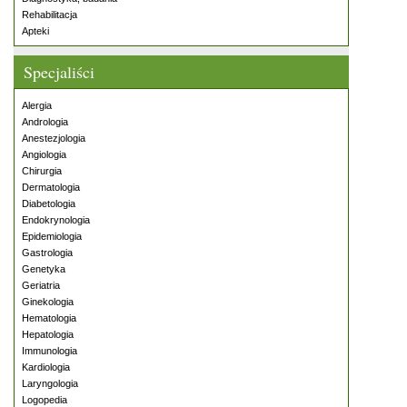
Rehabilitacja
Apteki
Specjaliści
Alergia
Andrologia
Anestezjologia
Angiologia
Chirurgia
Dermatologia
Diabetologia
Endokrynologia
Epidemiologia
Gastrologia
Genetyka
Geriatria
Ginekologia
Hematologia
Hepatologia
Immunologia
Kardiologia
Laryngologia
Logopedia