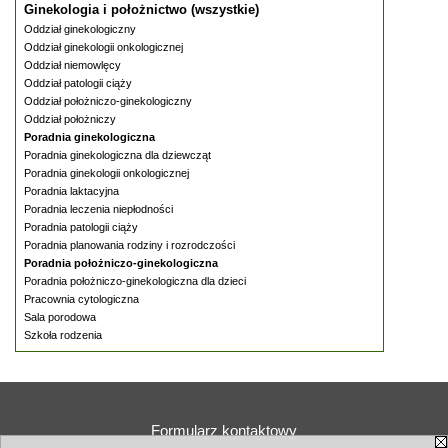
Ginekologia i położnictwo (wszystkie)
Oddział ginekologiczny
Oddział ginekologii onkologicznej
Oddział niemowlęcy
Oddział patologii ciąży
Oddział położniczo-ginekologiczny
Oddział położniczy
Poradnia ginekologiczna
Poradnia ginekologiczna dla dziewcząt
Poradnia ginekologii onkologicznej
Poradnia laktacyjna
Poradnia leczenia niepłodności
Poradnia patologii ciąży
Poradnia planowania rodziny i rozrodczości
Poradnia położniczo-ginekologiczna
Poradnia położniczo-ginekologiczna dla dzieci
Pracownia cytologiczna
Sala porodowa
Szkoła rodzenia
Formularz kontaktowy