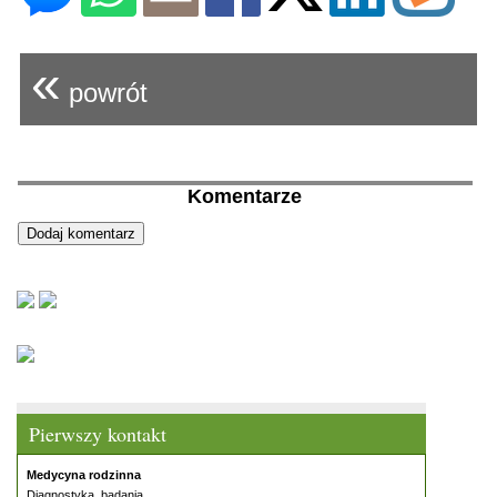
«
powrót
Komentarze
Pierwszy kontakt
Medycyna rodzinna
Diagnostyka, badania