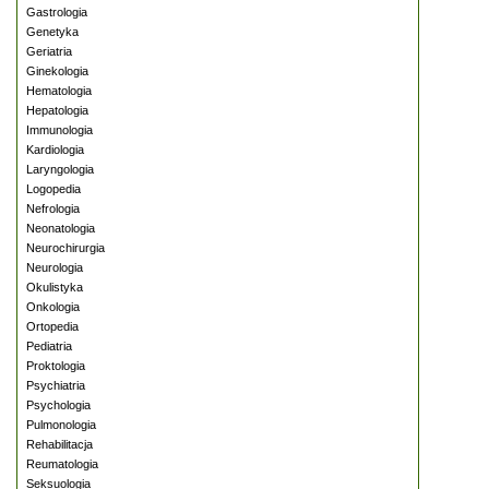
Gastrologia
Genetyka
Geriatria
Ginekologia
Hematologia
Hepatologia
Immunologia
Kardiologia
Laryngologia
Logopedia
Nefrologia
Neonatologia
Neurochirurgia
Neurologia
Okulistyka
Onkologia
Ortopedia
Pediatria
Proktologia
Psychiatria
Psychologia
Pulmonologia
Rehabilitacja
Reumatologia
Seksuologia