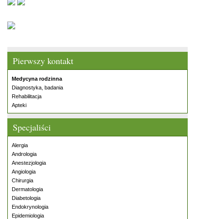
Pierwszy kontakt
Medycyna rodzinna
Diagnostyka, badania
Rehabilitacja
Apteki
Specjaliści
Alergia
Andrologia
Anestezjologia
Angiologia
Chirurgia
Dermatologia
Diabetologia
Endokrynologia
Epidemiologia