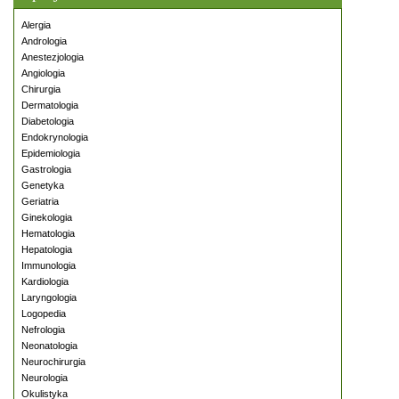
Alergia
Andrologia
Anestezjologia
Angiologia
Chirurgia
Dermatologia
Diabetologia
Endokrynologia
Epidemiologia
Gastrologia
Genetyka
Geriatria
Ginekologia
Hematologia
Hepatologia
Immunologia
Kardiologia
Laryngologia
Logopedia
Nefrologia
Neonatologia
Neurochirurgia
Neurologia
Okulistyka