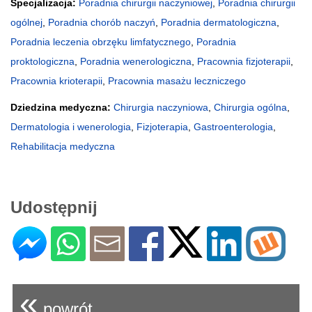
Specjalizacja:
Poradnia chirurgii naczyniowej
,
Poradnia chirurgii
ogólnej
,
Poradnia chorób naczyń
,
Poradnia dermatologiczna
,
Poradnia leczenia obrzęku limfatycznego
,
Poradnia
proktologiczna
,
Poradnia wenerologiczna
,
Pracownia fizjoterapii
,
Pracownia krioterapii
,
Pracownia masażu leczniczego
Dziedzina medyczna:
Chirurgia naczyniowa
,
Chirurgia ogólna
,
Dermatologia i wenerologia
,
Fizjoterapia
,
Gastroenterologia
,
Rehabilitacja medyczna
Udostępnij
«
powrót