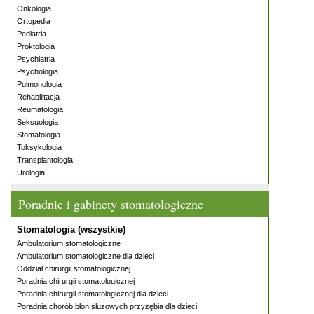
Onkologia
Ortopedia
Pediatria
Proktologia
Psychiatria
Psychologia
Pulmonologia
Rehabilitacja
Reumatologia
Seksuologia
Stomatologia
Toksykologia
Transplantologia
Urologia
Poradnie i gabinety stomatologiczne
Stomatologia (wszystkie)
Ambulatorium stomatologiczne
Ambulatorium stomatologiczne dla dzieci
Oddział chirurgii stomatologicznej
Poradnia chirurgii stomatologicznej
Poradnia chirurgii stomatologicznej dla dzieci
Poradnia chorób błon śluzowych przyzębia dla dzieci