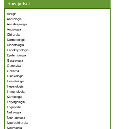
Specjaliści
Alergia
Andrologia
Anestezjologia
Angiologia
Chirurgia
Dermatologia
Diabetologia
Endokrynologia
Epidemiologia
Gastrologia
Genetyka
Geriatria
Ginekologia
Hematologia
Hepatologia
Immunologia
Kardiologia
Laryngologia
Logopedia
Nefrologia
Neonatologia
Neurochirurgia
Neurologia