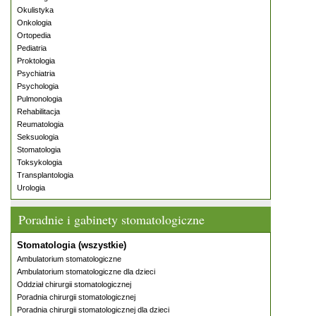
Okulistyka
Onkologia
Ortopedia
Pediatria
Proktologia
Psychiatria
Psychologia
Pulmonologia
Rehabilitacja
Reumatologia
Seksuologia
Stomatologia
Toksykologia
Transplantologia
Urologia
Poradnie i gabinety stomatologiczne
Stomatologia (wszystkie)
Ambulatorium stomatologiczne
Ambulatorium stomatologiczne dla dzieci
Oddział chirurgii stomatologicznej
Poradnia chirurgii stomatologicznej
Poradnia chirurgii stomatologicznej dla dzieci