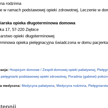
na rodzinna
e w ramach podstawowej opieki zdrowotnej, Leczenie w do
niarska opieka długoterminowa domowa
ka 17, 57-220 Ziębice
iarstwo opieki długoterminowej
rminowa opieka pielęgnacyjna świadczona w domu pacjenta
zacja:
Hospicjum domowe / Zespół domowej opieki paliatywnej
,
Pielęg
 pielęgniarki podstawowej opieki zdrowotnej
,
Poradnia (gabinet) położn
na medyczna:
Medycyna paliatywna
,
Medycyna rodzinna
,
Pielęgniarst
tępnij