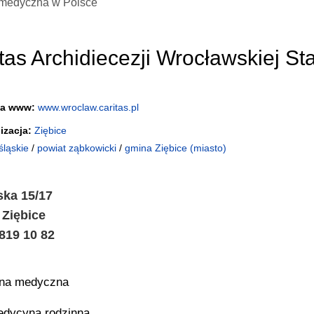
medyczna w Polsce
tas Archidiecezji Wrocławskiej St
na www:
www.wroclaw.caritas.pl
izacja:
Ziębice
śląskie
/
powiat ząbkowicki
/
gmina Ziębice (miasto)
ska 15/17
 Ziębice
 819 10 82
ina medyczna
dycyna rodzinna