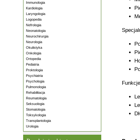
Immunologia
Pi
Kardiologia
Laryngologia
Me
Logopedia
Nefrologia
Specjal
Neonatologia
Neurochirurgia
Neurologia
Po
Okulistyka
Pi
Onkologia
Ortopedia
Ho
Pediatria
Po
Proktologia
Psychiatria
Psychologia
Funkcje
Pulmonologia
Rehabilitacja
Le
Reumatologia
Seksuologia
Le
Stomatologia
Dł
Toksykologia
Transplantologia
Urologia