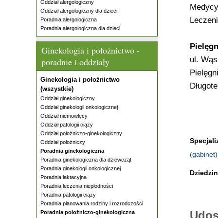
Oddział alergologiczny
Medycy
Oddział alergologiczny dla dzieci
Leczeni
Poradnia alergologiczna
Poradnia alergologiczna dla dzieci
Pielęg
Ginekologia i położnictwo -
ul. Wąs
poradnie i oddziały
Pielęgn
Ginekologia i położnictwo
Długote
(wszystkie)
Oddział ginekologiczny
Oddział ginekologii onkologicznej
Oddział niemowlęcy
Oddział patologii ciąży
Oddział położniczo-ginekologiczny
Specjali
Oddział położniczy
Poradnia ginekologiczna
(gabinet)
Poradnia ginekologiczna dla dziewcząt
Poradnia ginekologii onkologicznej
Dziedzi
Poradnia laktacyjna
Poradnia leczenia niepłodności
Poradnia patologii ciąży
Poradnia planowania rodziny i rozrodczości
Udos
Poradnia położniczo-ginekologiczna