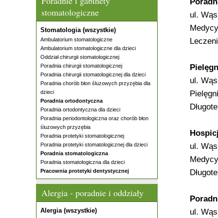
Poradnie i gabinety
Poradni
stomatologiczne
ul. Wąs
Medycy
Stomatologia (wszystkie)
Ambulatorium stomatologiczne
Leczeni
Ambulatorium stomatologiczne dla dzieci
Oddział chirurgii stomatologicznej
Poradnia chirurgii stomatologicznej
Pielęg
Poradnia chirurgii stomatologicznej dla dzieci
ul. Wąs
Poradnia chorób błon śluzowych przyzębia dla
dzieci
Pielęgn
Poradnia ortodontyczna
Długote
Poradnia ortodontyczna dla dzieci
Poradnia periodontologiczna oraz chorób błon
śluzowych przyzębia
Hospic
Poradnia protetyki stomatologicznej
Poradnia protetyki stomatologicznej dla dzieci
ul. Wąs
Poradnia stomatologiczna
Medycy
Poradnia stomatologiczna dla dzieci
Pracownia protetyki dentystycznej
Długote
Alergia - poradnie i oddziały
Poradn
Alergia (wszystkie)
ul. Wąs