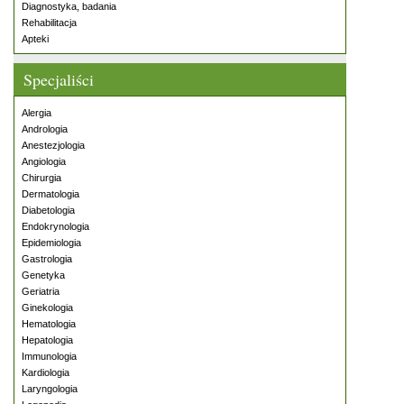
Diagnostyka, badania
Rehabilitacja
Apteki
Specjaliści
Alergia
Andrologia
Anestezjologia
Angiologia
Chirurgia
Dermatologia
Diabetologia
Endokrynologia
Epidemiologia
Gastrologia
Genetyka
Geriatria
Ginekologia
Hematologia
Hepatologia
Immunologia
Kardiologia
Laryngologia