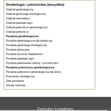
Ginekologia i położnictwo (wszystkie)
Oddział ginekologiczny
Oddział ginekologii onkologicznej
Oddział niemowlęcy
Oddział patologii ciąży
Oddział położniczo-ginekologiczny
Oddział położniczy
Poradnia ginekologiczna
Poradnia ginekologiczna dla dziewcząt
Poradnia ginekologii onkologicznej
Poradnia laktacyjna
Poradnia leczenia niepłodności
Poradnia patologii ciąży
Poradnia planowania rodziny i rozrodczości
Poradnia położniczo-ginekologiczna
Poradnia położniczo-ginekologiczna dla dzieci
Pracownia cytologiczna
Sala porodowa
Szkoła rodzenia
Formularz kontaktowy