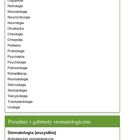
Logopedia
Nefrologia
Neonatologia
Neurochirurgia
Neurologia
Okulistyka
Onkologia
Ortopedia
Pediatria
Proktologia
Psychiatria
Psychologia
Pulmonologia
Rehabilitacja
Reumatologia
Seksuologia
Stomatologia
Toksykologia
Transplantologia
Urologia
Poradnie i gabinety stomatologiczne
Stomatologia (wszystkie)
Ambulatorium stomatologiczne