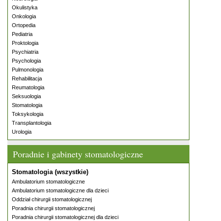
Okulistyka
Onkologia
Ortopedia
Pediatria
Proktologia
Psychiatria
Psychologia
Pulmonologia
Rehabilitacja
Reumatologia
Seksuologia
Stomatologia
Toksykologia
Transplantologia
Urologia
Poradnie i gabinety stomatologiczne
Stomatologia (wszystkie)
Ambulatorium stomatologiczne
Ambulatorium stomatologiczne dla dzieci
Oddział chirurgii stomatologicznej
Poradnia chirurgii stomatologicznej
Poradnia chirurgii stomatologicznej dla dzieci