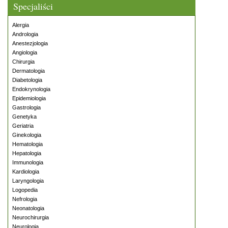
Specjaliści
Alergia
Andrologia
Anestezjologia
Angiologia
Chirurgia
Dermatologia
Diabetologia
Endokrynologia
Epidemiologia
Gastrologia
Genetyka
Geriatria
Ginekologia
Hematologia
Hepatologia
Immunologia
Kardiologia
Laryngologia
Logopedia
Nefrologia
Neonatologia
Neurochirurgia
Neurologia